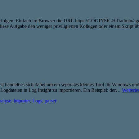
rfolgen. Einfach im Browser die URL https://LOGINSIGHT/admin/agent
iese Aufgabe den weniger priviligierten Kollegen oder einem Skript üb
eit handelt es sich dabei um ein separates kleines Tool für Windows un
Logdateien in Log Insight zu importieren. Ein Beispiel: der…
Weiterle
alyse
,
importer
,
Logs
,
parser