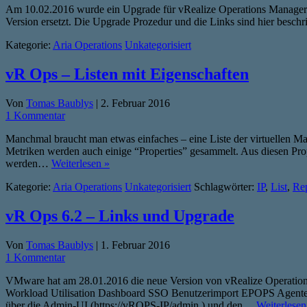
Am 10.02.2016 wurde ein Upgrade für vRealize Operations Manager in
Version ersetzt. Die Upgrade Prozedur und die Links sind hier beschr
Kategorie:
Aria Operations
Unkategorisiert
vR Ops – Listen mit Eigenschaften
Von
Tomas Baublys
|
2. Februar 2016
1 Kommentar
Manchmal braucht man etwas einfaches – eine Liste der virtuellen 
Metriken werden auch einige “Properties” gesammelt. Aus diesen Prop
werden…
Weiterlesen »
Kategorie:
Aria Operations
Unkategorisiert
Schlagwörter:
IP
,
List
,
Rep
vR Ops 6.2 – Links und Upgrade
Von
Tomas Baublys
|
1. Februar 2016
1 Kommentar
VMware hat am 28.01.2016 die neue Version von vRealize Operations
Workload Utilisation Dashboard SSO Benutzerimport EPOPS Agentenup
über die Admin-UI (https://vROPS-IP/admin ) und den…
Weiterlesen