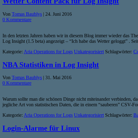
Wetter Content Pack für Log Insight
Von
Tomas Baublys
|
24. Juni 2016
0 Kommentare
In den letzten Jahren haben wir in diesem Blog immer wieder das The
Log Insight (1.5 beta) angezeigt – “Ich habe das Wetter geloggt” . 
Kategorie:
Aria Operations for Logs
Unkategorisiert
Schlagwörter:
Co
NBA Statistiken in Log Insight
Von
Tomas Baublys
|
31. Mai 2016
0 Kommentare
Warum sollte man die schönen Dinge nicht miteinander verbinden, dach
jegliche Art von statistischen Daten, die in einem “sauberen” CSV-Fo
Kategorie:
Aria Operations for Logs
Unkategorisiert
Schlagwörter:
Ba
Login-Alarme für Linux