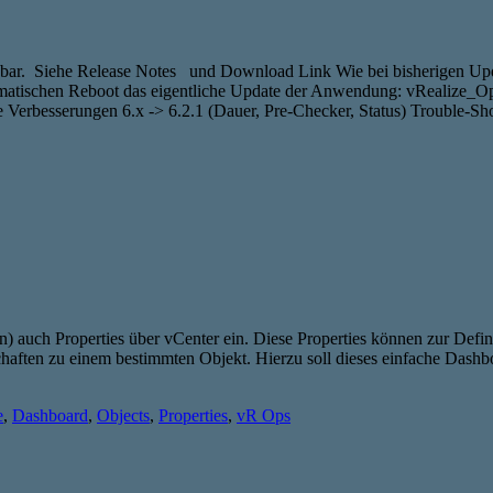
ügbar. Siehe Release Notes und Download Link Wie bei bisherigen U
omatischen Reboot das eigentliche Update der Anwendung: vRealize_
Verbesserungen 6.x -> 6.2.1 (Dauer, Pre-Checker, Status) Trouble-S
) auch Properties über vCenter ein. Diese Properties können zur Defin
aften zu einem bestimmten Objekt. Hierzu soll dieses einfache Dashboa
e
,
Dashboard
,
Objects
,
Properties
,
vR Ops