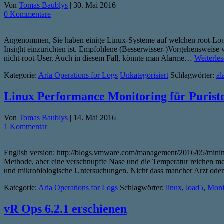
Von
Tomas Baublys
|
30. Mai 2016
0 Kommentare
Angenommen, Sie haben einige Linux-Systeme auf welchen root-Login ü
Insight einzurichten ist. Empfohlene (Besserwisser-)Vorgehensweise w
nicht-root-User. Auch in diesem Fall, könnte man Alarme…
Weiterles
Kategorie:
Aria Operations for Logs
Unkategorisiert
Schlagwörter:
al
Linux Performance Monitoring für Purist
Von
Tomas Baublys
|
14. Mai 2016
1 Kommentar
English version: http://blogs.vmware.com/management/2016/05/minimali
Methode, aber eine verschnupfte Nase und die Temperatur reichen me
und mikrobiologische Untersuchungen. Nicht dass mancher Arzt ode
Kategorie:
Aria Operations for Logs
Schlagwörter:
linux
,
load5
,
Moni
vR Ops 6.2.1 erschienen