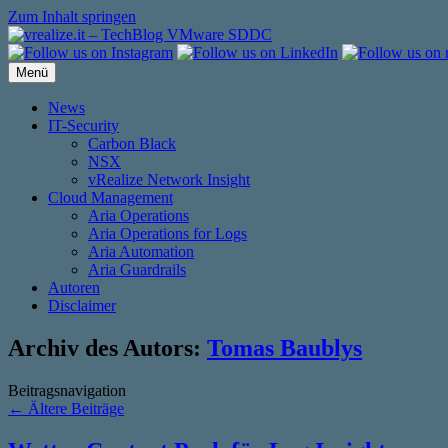
Zum Inhalt springen
Menü
News
IT-Security
Carbon Black
NSX
vRealize Network Insight
Cloud Management
Aria Operations
Aria Operations for Logs
Aria Automation
Aria Guardrails
Autoren
Disclaimer
Archiv des Autors:
Tomas Baublys
Beitragsnavigation
←
Ältere Beiträge