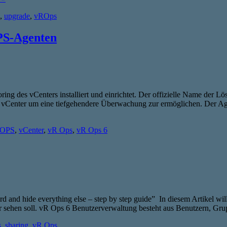
,
upgrade
,
vROps
PS-Agenten
ring des vCenters installiert und einrichtet. Der offizielle Name der 
Center um eine tiefgehendere Überwachung zur ermöglichen. Der Agen
OPS
,
vCenter
,
vR Ops
,
vR Ops 6
d and hide everything else – step by step guide” In diesem Artikel wil
 sehen soll. vR Ops 6 Benutzerverwaltung besteht aus Benutzern, G
s
,
sharing
,
vR Ops