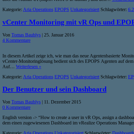
Kategorie:
Aria Operations
EPOPS
Unkategorisiert
Schlagwörter:
6.2
vCenter Monitoring mit vR Ops und EPO
Von
Tomas Baublys
|
25. Januar 2016
4 Kommentare
In diesem Artikel zeige ich, wie man das neue Agentenbasierte Monito
vCenter-Monitoringlösung bedient sich des EPOPS Agenten auf dem v
Auf…
Weiterlesen »
Kategorie:
Aria Operations
EPOPS
Unkategorisiert
Schlagwörter:
EP
Der Benutzer und sein Dashboard
Von
Tomas Baublys
|
11. Dezember 2015
0 Kommentare
English version -> “How to create a user in vR Ops, assign a dashboar
dem einen zugewiesenen Dashboard im vRealize Operations Manager
Kategorie:
Aria Operations
Unkategorisiert
Schlagwörter:
Dashboard