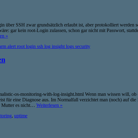
ber SSH zwar grundsätzlich erlaubt ist, aber protokolliert werden sol
äre: gar kein root-Login zulassen, schon gar nicht mit Passwort, statt
en »
arm alert root login ssh log insight logs security
en
stic-os-monitoring-with-log-insight.html Wenn man wissen will, ob ein
ist für eine Diagnose aus. Im Normalfall verzichtet man (noch) auf d
r Mutter es nicht…
Weiterlesen »
toring
,
uptime