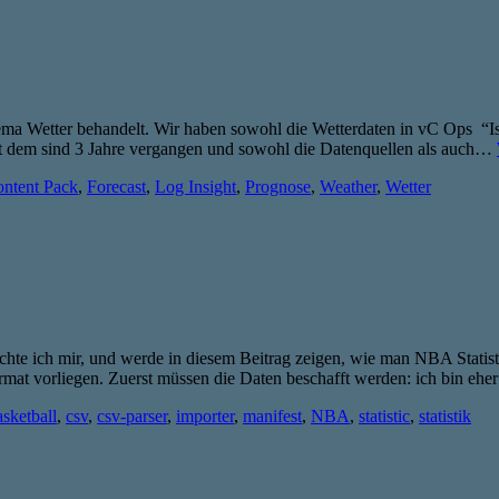
ma Wetter behandelt. Wir haben sowohl die Wetterdaten in vC Ops “Ist 
Seit dem sind 3 Jahre vergangen und sowohl die Datenquellen als auch…
ntent Pack
,
Forecast
,
Log Insight
,
Prognose
,
Weather
,
Wetter
te ich mir, und werde in diesem Beitrag zeigen, wie man NBA Statistik
rmat vorliegen. Zuerst müssen die Daten beschafft werden: ich bin ehe
sketball
,
csv
,
csv-parser
,
importer
,
manifest
,
NBA
,
statistic
,
statistik