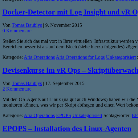
Docker-Detector mit Log Insight und vR O
Von
Tomas Baublys
|
9. November 2015
0 Kommentare
Stellen Sie sich das mal vor: in Ihrer virtuellen Infrastruktur werde
Bereichen besser ist als auf dem Blech (siehe hierzu folgendes) zö
Kategorie:
Aria Operations
Aria Operations for Logs
Unkategorisiert
Devisenkurse im vR Ops – Skriptüberwa
Von
Tomas Baublys
|
17. September 2015
2 Kommentare
Mit den OS-Agents auf Linux (na gut auch Windows) haben wir die Mög
monitoren können, was wir per Skript abfragen und einen Wert bek
Kategorie:
Aria Operations
EPOPS
Unkategorisiert
Schlagwörter:
EP
EPOPS – Installation des Linux-Agenten