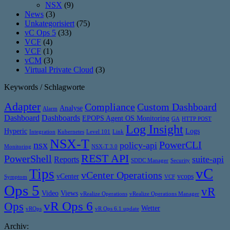
NSX
(9)
News
(3)
Unkategorisiert
(75)
vC Ops 5
(33)
VCF
(4)
VCF
(1)
vCM
(3)
Virtual Private Cloud
(3)
Keywords / Schlagworte
Adapter
Compliance
Custom Dashboard
Analyse
Alarm
Dashboard
Dashboards
EPOPS Agent OS Monitoring
GA
HTTP POST
Log Insight
Hyperic
Logs
Integration
Kubernetes
Level 101
Link
NSX-T
nsx
PowerCLI
policy-api
Monitoring
NSX-T 3.0
REST API
PowerShell
suite-api
Reports
SDDC Manager
Security
vC
Tips
vCenter Operations
vCenter
vcops
Symptom
VCF
Ops 5
vR
Video
Views
vRealize Operations
vRealize Operations Manager
vR Ops 6
Ops
Wetter
vROps
vR Ops 6.1 update
Archiv: