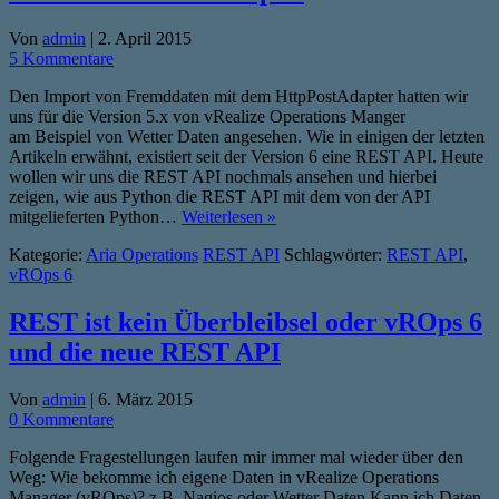
Von
admin
|
2. April 2015
5 Kommentare
Den Import von Fremddaten mit dem HttpPostAdapter hatten wir
uns für die Version 5.x von vRealize Operations Manger
am Beispiel von Wetter Daten angesehen. Wie in einigen der letzten
Artikeln erwähnt, existiert seit der Version 6 eine REST API. Heute
wollen wir uns die REST API nochmals ansehen und hierbei
zeigen, wie aus Python die REST API mit dem von der API
mitgelieferten Python…
Weiterlesen »
Kategorie:
Aria Operations
REST API
Schlagwörter:
REST API
,
vROps 6
REST ist kein Überbleibsel oder vROps 6
und die neue REST API
Von
admin
|
6. März 2015
0 Kommentare
Folgende Fragestellungen laufen mir immer mal wieder über den
Weg: Wie bekomme ich eigene Daten in vRealize Operations
Manager (vROps)? z.B. Nagios oder Wetter Daten Kann ich Daten