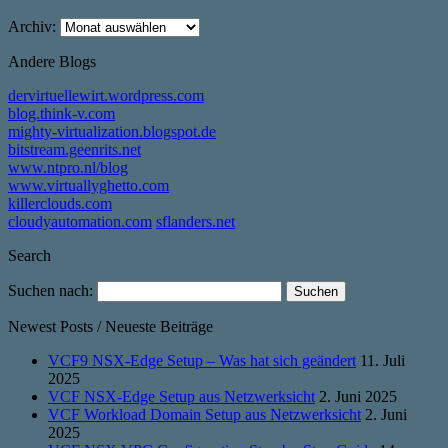
Archiv:
Andere Blogs
dervirtuellewirt.wordpress.com
blog.think-v.com
mighty-virtualization.blogspot.de
bitstream.geenrits.net
www.ntpro.nl/blog
www.virtuallyghetto.com
killerclouds.com
cloudyautomation.com
sflanders.net
Search
Suchen nach:
Newest Posts / Neueste Beiträge
VCF9 NSX-Edge Setup – Was hat sich geändert
11. Juli
2025
VCF NSX-Edge Setup aus Netzwerksicht
2. Juni 2025
VCF Workload Domain Setup aus Netzwerksicht
2. Juni
2025