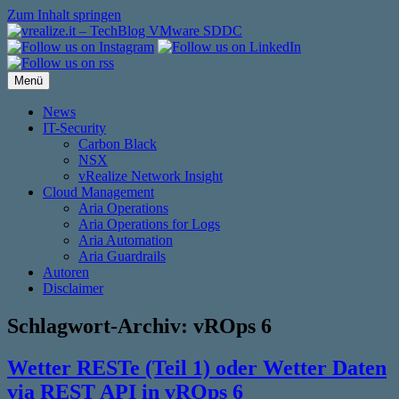
Zum Inhalt springen
Menü
News
IT-Security
Carbon Black
NSX
vRealize Network Insight
Cloud Management
Aria Operations
Aria Operations for Logs
Aria Automation
Aria Guardrails
Autoren
Disclaimer
Schlagwort-Archiv:
vROps 6
Wetter RESTe (Teil 1) oder Wetter Daten
via REST API in vROps 6