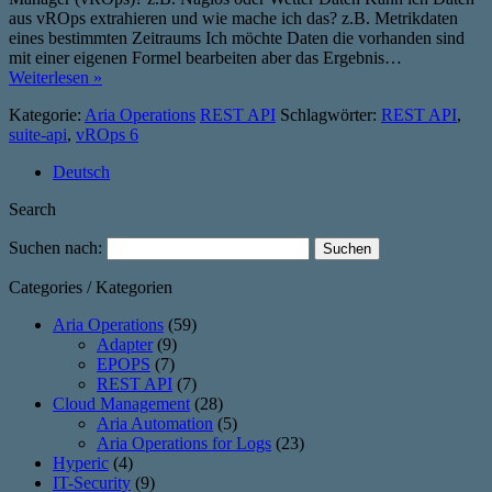
aus vROps extrahieren und wie mache ich das? z.B. Metrikdaten
eines bestimmten Zeitraums Ich möchte Daten die vorhanden sind
mit einer eigenen Formel bearbeiten aber das Ergebnis…
Weiterlesen »
Kategorie:
Aria Operations
REST API
Schlagwörter:
REST API
,
suite-api
,
vROps 6
Deutsch
Search
Suchen nach:
Categories / Kategorien
Aria Operations
(59)
Adapter
(9)
EPOPS
(7)
REST API
(7)
Cloud Management
(28)
Aria Automation
(5)
Aria Operations for Logs
(23)
Hyperic
(4)
IT-Security
(9)