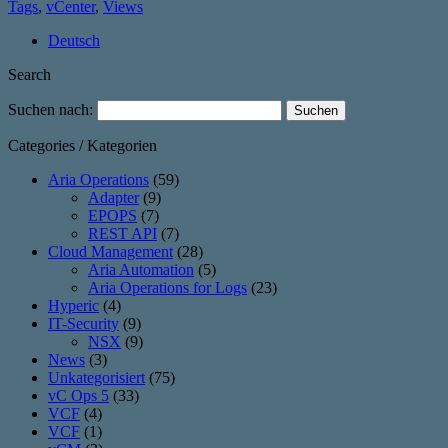
Tags
,
vCenter
,
Views
Deutsch
Search
Suchen nach:
Categories / Kategorien
Aria Operations
(59)
Adapter
(9)
EPOPS
(7)
REST API
(7)
Cloud Management
(28)
Aria Automation
(5)
Aria Operations for Logs
(23)
Hyperic
(4)
IT-Security
(9)
NSX
(9)
News
(3)
Unkategorisiert
(75)
vC Ops 5
(33)
VCF
(4)
VCF
(1)