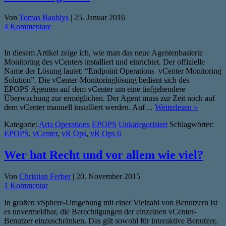
Von
Tomas Baublys
|
25. Januar 2016
4 Kommentare
In diesem Artikel zeige ich, wie man das neue Agentenbasierte
Monitoring des vCenters installiert und einrichtet. Der offizielle
Name der Lösung lautet: “Endpoint Operations vCenter Monitoring
Solution”. Die vCenter-Monitoringlösung bedient sich des
EPOPS Agenten auf dem vCenter um eine tiefgehendere
Überwachung zur ermöglichen. Der Agent muss zur Zeit noch auf
dem vCenter manuell installiert werden. Auf…
Weiterlesen »
Kategorie:
Aria Operations
EPOPS
Unkategorisiert
Schlagwörter:
EPOPS
,
vCenter
,
vR Ops
,
vR Ops 6
Wer hat Recht und vor allem wie viel?
Von
Christian Ferber
|
20. November 2015
1 Kommentar
In großen vSphere-Umgebung mit einer Vielzahl von Benutzern ist
es unvermeidbar, die Berechtigungen der einzelnen vCenter-
Benutzer einzuschränken. Das gilt sowohl für interaktive Benutzer,