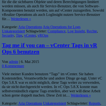
für die die sichtbaren Objekte und deren Berechtigungen limitiert
werden müssen, als auch für Service-Benutzer, die von Software-
Komponenten benutzt werden, um auf vCenter zuzugreifen. Sowohl
vRealize Operations als auch LogInsight nutzen Service-Benutzer
für…
Weiterlesen »
Kategorie:
Aria Operations
Aria Operations for Logs
Unkategorisiert
Schlagwörter:
Compliance
,
Log Insight
,
Rechte
,
Security
,
Tips
,
vCenter
,
vROps
Tag me if you can – vCenter Tags in vR
Ops 6 benutzen
Von
admin
|
6. Mai 2015
0 Kommentare
Viele meiner Kunden benutzen “Tags” im vCenter. Sie haben
Kostenstellen, Verantwortliche und andere Dinge ge-tagt. Unter vC
Ops 5.8.X war es nicht möglich, diese Tags weiter zu verwenden,
da sie nicht durchgereicht werden. In vC Ops 5.8.X konnte man
selbstverständlich eigene Tags erstellen, aber wer will diese Arbeit
schon gerne doppelt machen. Diese Zeit ist…
Weiterlesen »
Kategorie:
Aria Operations
Unkategorisiert
Schlagwörter:
Reports
,