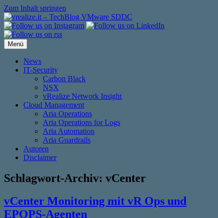
Zum Inhalt springen
Menü
News
IT-Security
Carbon Black
NSX
vRealize Network Insight
Cloud Management
Aria Operations
Aria Operations for Logs
Aria Automation
Aria Guardrails
Autoren
Disclaimer
Schlagwort-Archiv:
vCenter
vCenter Monitoring mit vR Ops und
EPOPS-Agenten