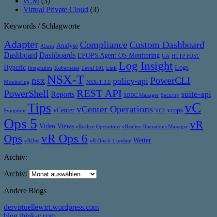
vCM
(3)
Virtual Private Cloud
(3)
Keywords / Schlagworte
Adapter
Compliance
Custom Dashboard
Analyse
Alarm
Dashboard
Dashboards
EPOPS Agent OS Monitoring
GA
HTTP POST
Log Insight
Hyperic
Logs
Integration
Kubernetes
Level 101
Link
NSX-T
nsx
PowerCLI
policy-api
Monitoring
NSX-T 3.0
REST API
PowerShell
suite-api
Reports
SDDC Manager
Security
vC
Tips
vCenter Operations
vCenter
vcops
Symptom
VCF
Ops 5
vR
Video
Views
vRealize Operations
vRealize Operations Manager
vR Ops 6
Ops
Wetter
vROps
vR Ops 6.1 update
Archiv:
Archiv:
Andere Blogs
dervirtuellewirt.wordpress.com
blog.think-v.com