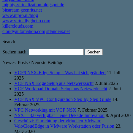
mighty-virtualization.blogspot.de
bitstream.geenrits.net
www.ntpro.nl/blog
www.virtuallyghetto.com
killerclouds.com
cloudyautomation.com
sflanders.net
Search
Suchen nach:
Newest Posts / Neueste Beiträge
VCF9 NSX-Edge Setup – Was hat sich geändert
11. Juli
2025
VCF NSX-Edge Setup aus Netzwerksicht
2. Juni 2025
VCF Workload Domain Setup aus Netzwerksicht
2. Juni
2025
VCF NSX VPC Configuration Step-by-Step-Guide
14.
Februar 2025
VPC Networking mit VCF NSX
7. Februar 2025
NSX-T 3.0 verfügbar – eine Dekade Innovation
8. April 2020
Geschützt: Einrichtung der virtuellen VMware
VeloCloudEdge in VMware Workstation oder Fusion
23.
März 2020