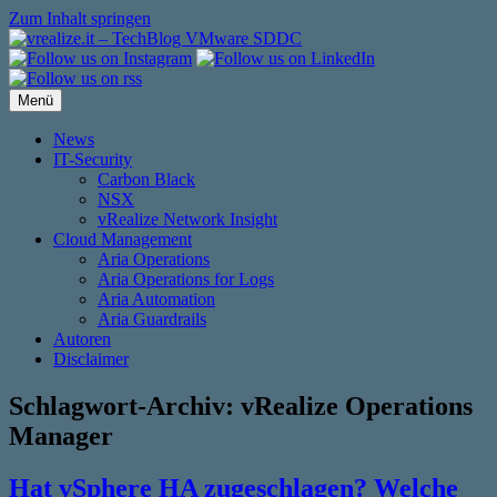
Zum Inhalt springen
Menü
News
IT-Security
Carbon Black
NSX
vRealize Network Insight
Cloud Management
Aria Operations
Aria Operations for Logs
Aria Automation
Aria Guardrails
Autoren
Disclaimer
Schlagwort-Archiv:
vRealize Operations
Manager
Hat vSphere HA zugeschlagen? Welche