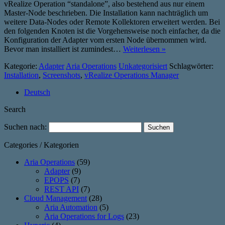
vRealize Operation “standalone”, also bestehend aus nur einem
Master-Node beschrieben. Die Installation kann nachträglich um
weitere Data-Nodes oder Remote Kollektoren erweitert werden. Bei
den folgenden Knoten ist die Vorgehensweise noch einfacher, da die
Konfiguration der Adapter vom ersten Node übernommen wird.
Bevor man installiert ist zumindest…
Weiterlesen »
Kategorie:
Adapter
Aria Operations
Unkategorisiert
Schlagwörter:
Installation
,
Screenshots
,
vRealize Operations Manager
Deutsch
Search
Suchen nach:
Categories / Kategorien
Aria Operations
(59)
Adapter
(9)
EPOPS
(7)
REST API
(7)
Cloud Management
(28)
Aria Automation
(5)
Aria Operations for Logs
(23)