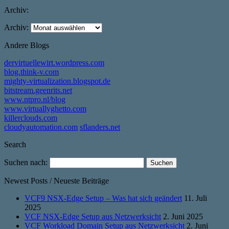
Archiv:
Archiv:
Andere Blogs
dervirtuellewirt.wordpress.com
blog.think-v.com
mighty-virtualization.blogspot.de
bitstream.geenrits.net
www.ntpro.nl/blog
www.virtuallyghetto.com
killerclouds.com
cloudyautomation.com
sflanders.net
Search
Suchen nach:
Newest Posts / Neueste Beiträge
VCF9 NSX-Edge Setup – Was hat sich geändert
11. Juli
2025
VCF NSX-Edge Setup aus Netzwerksicht
2. Juni 2025
VCF Workload Domain Setup aus Netzwerksicht
2. Juni