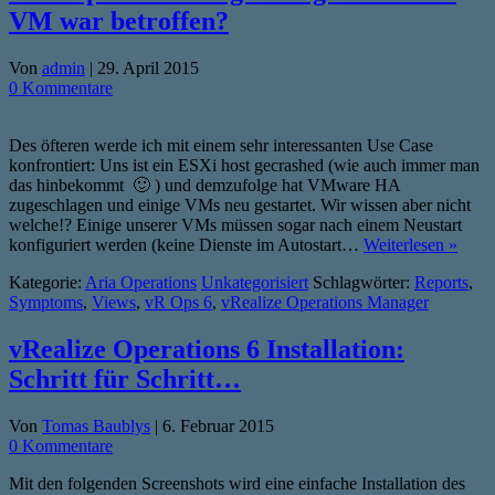
VM war betroffen?
Von
admin
|
29. April 2015
0 Kommentare
Des öfteren werde ich mit einem sehr interessanten Use Case
konfrontiert: Uns ist ein ESXi host gecrashed (wie auch immer man
das hinbekommt 🙂 ) und demzufolge hat VMware HA
zugeschlagen und einige VMs neu gestartet. Wir wissen aber nicht
welche!? Einige unserer VMs müssen sogar nach einem Neustart
konfiguriert werden (keine Dienste im Autostart…
Weiterlesen »
Kategorie:
Aria Operations
Unkategorisiert
Schlagwörter:
Reports
,
Symptoms
,
Views
,
vR Ops 6
,
vRealize Operations Manager
vRealize Operations 6 Installation:
Schritt für Schritt…
Von
Tomas Baublys
|
6. Februar 2015
0 Kommentare
Mit den folgenden Screenshots wird eine einfache Installation des