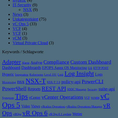
Hyperic
(4)
IT-Security
(9)
NSX
(9)
News
(3)
Unkategorisiert
(75)
vC Ops 5
(33)
VCF
(4)
VCF
(1)
vCM
(3)
Virtual Private Cloud
(3)
Keywords / Schlagworte
Adapter
Compliance
Custom Dashboard
Analyse
Alarm
Dashboard
Dashboards
EPOPS Agent OS Monitoring
GA
HTTP POST
Log Insight
Hyperic
Logs
Integration
Kubernetes
Level 101
Link
NSX-T
nsx
PowerCLI
policy-api
Monitoring
NSX-T 3.0
REST API
PowerShell
suite-api
Reports
SDDC Manager
Security
vC
Tips
vCenter Operations
vCenter
vcops
Symptom
VCF
Ops 5
vR
Video
Views
vRealize Operations
vRealize Operations Manager
vR Ops 6
Ops
Wetter
vROps
vR Ops 6.1 update