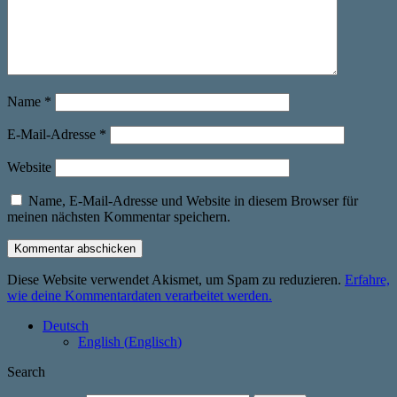
Name
*
E-Mail-Adresse
*
Website
Name, E-Mail-Adresse und Website in diesem Browser für
meinen nächsten Kommentar speichern.
Diese Website verwendet Akismet, um Spam zu reduzieren.
Erfahre,
wie deine Kommentardaten verarbeitet werden.
Deutsch
English
(
Englisch
)
Search