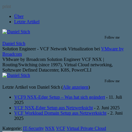
print
Über
Letzte Artikel
Follow me
Daniel Stich
Solution Engineer - VCF Network Virtualization
bei
VMware by
Broadcom
VMware by Broadcom Solution Engineer VCF NSX |
Routing/Switching (since 1997), Virtual Cloud networking,
Softzware Defined Datacenter, K8S, PowerCLI
Follow me
Letzte Artikel von Daniel Stich
(
Alle anzeigen
)
VCF9 NSX-Edge Setup – Was hat sich geändert
- 11. Juli
2025
VCF NSX-Edge Setup aus Netzwerksicht
- 2. Juni 2025
VCF Workload Domain Setup aus Netzwerksicht
- 2. Juni
2025
Kategorie:
IT-Security
NSX
VCF
Virtual Private Cloud