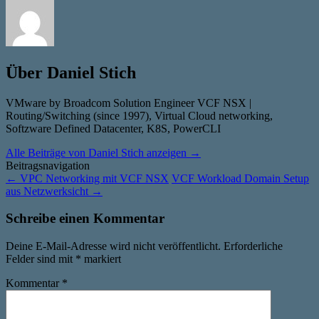
Über Daniel Stich
VMware by Broadcom Solution Engineer VCF NSX |
Routing/Switching (since 1997), Virtual Cloud networking,
Softzware Defined Datacenter, K8S, PowerCLI
Alle Beiträge von Daniel Stich anzeigen
→
Beitragsnavigation
←
VPC Networking mit VCF NSX
VCF Workload Domain Setup
aus Netzwerksicht
→
Schreibe einen Kommentar
Deine E-Mail-Adresse wird nicht veröffentlicht.
Erforderliche
Felder sind mit
*
markiert
Kommentar
*