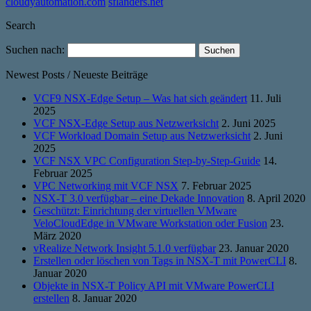
cloudyautomation.com
sflanders.net
Search
Suchen nach:
Newest Posts / Neueste Beiträge
VCF9 NSX-Edge Setup – Was hat sich geändert
11. Juli
2025
VCF NSX-Edge Setup aus Netzwerksicht
2. Juni 2025
VCF Workload Domain Setup aus Netzwerksicht
2. Juni
2025
VCF NSX VPC Configuration Step-by-Step-Guide
14.
Februar 2025
VPC Networking mit VCF NSX
7. Februar 2025
NSX-T 3.0 verfügbar – eine Dekade Innovation
8. April 2020
Geschützt: Einrichtung der virtuellen VMware
VeloCloudEdge in VMware Workstation oder Fusion
23.
März 2020
vRealize Network Insight 5.1.0 verfügbar
23. Januar 2020
Erstellen oder löschen von Tags in NSX-T mit PowerCLI
8.
Januar 2020
Objekte in NSX-T Policy API mit VMware PowerCLI
erstellen
8. Januar 2020