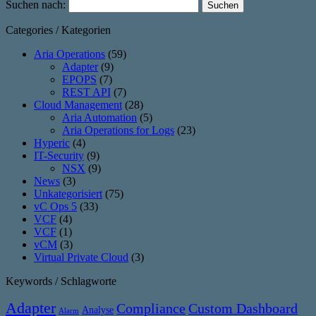
Suchen nach:
Categories / Kategorien
Aria Operations
(59)
Adapter
(9)
EPOPS
(7)
REST API
(7)
Cloud Management
(28)
Aria Automation
(5)
Aria Operations for Logs
(23)
Hyperic
(4)
IT-Security
(9)
NSX
(9)
News
(3)
Unkategorisiert
(75)
vC Ops 5
(33)
VCF
(4)
VCF
(1)
vCM
(3)
Virtual Private Cloud
(3)
Keywords / Schlagworte
Adapter
Compliance
Custom Dashboard
Analyse
Alarm