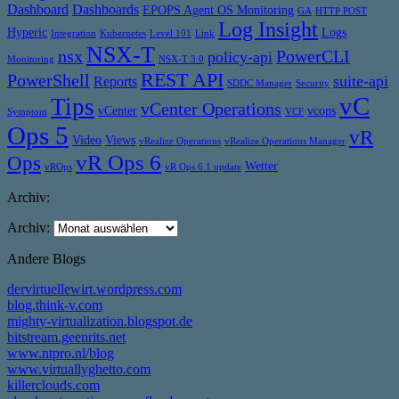
Dashboard
Dashboards
EPOPS Agent OS Monitoring
GA
HTTP POST
Log Insight
Hyperic
Logs
Integration
Kubernetes
Level 101
Link
NSX-T
nsx
PowerCLI
policy-api
Monitoring
NSX-T 3.0
REST API
PowerShell
suite-api
Reports
SDDC Manager
Security
vC
Tips
vCenter Operations
vCenter
vcops
Symptom
VCF
Ops 5
vR
Video
Views
vRealize Operations
vRealize Operations Manager
vR Ops 6
Ops
Wetter
vROps
vR Ops 6.1 update
Archiv:
Archiv:
Andere Blogs
dervirtuellewirt.wordpress.com
blog.think-v.com
mighty-virtualization.blogspot.de
bitstream.geenrits.net
www.ntpro.nl/blog
www.virtuallyghetto.com
killerclouds.com