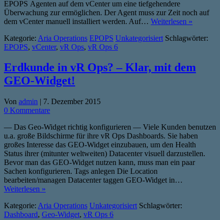
EPOPS Agenten auf dem vCenter um eine tiefgehendere
Überwachung zur ermöglichen. Der Agent muss zur Zeit noch auf
dem vCenter manuell installiert werden. Auf…
Weiterlesen »
Kategorie:
Aria Operations
EPOPS
Unkategorisiert
Schlagwörter:
EPOPS
,
vCenter
,
vR Ops
,
vR Ops 6
Erdkunde in vR Ops? – Klar, mit dem
GEO-Widget!
Von
admin
|
7. Dezember 2015
0 Kommentare
— Das Geo-Widget richtig konfigurieren — Viele Kunden benutzen
u.a. große Bildschirme für ihre vR Ops Dashboards. Sie haben
großes Interesse das GEO-Widget einzubauen, um den Health
Status ihrer (mitunter weltweiten) Datacenter visuell darzustellen.
Bevor man das GEO-Widget nutzen kann, muss man ein paar
Sachen konfigurieren. Tags anlegen Die Location
bearbeiten/managen Datacenter taggen GEO-Widget in…
Weiterlesen »
Kategorie:
Aria Operations
Unkategorisiert
Schlagwörter:
Dashboard
,
Geo-Widget
,
vR Ops 6