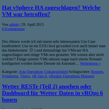
Hat vSphere HA zugeschlagen? Welche
VM war betroffen?
Von
admin
|
29. April 2015
0 Kommentare
Des öfteren werde ich mit einem sehr interessanten Use Case
konfrontiert: Uns ist ein ESXi host gecrashed (wie auch immer man
das hinbekommt 🙂 ) und demzufolge hat VMware HA
zugeschlagen und einige VMs neu gestartet. Wir wissen aber nicht
welche!? Einige unserer VMs müssen sogar nach einem Neustart
konfiguriert werden (keine Dienste im Autostart…
Weiterlesen »
Kategorie:
Aria Operations
Unkategorisiert
Schlagwörter:
Reports
,
Symptoms
,
Views
,
vR Ops 6
,
vRealize Operations Manager
Wetter RESTe (Teil 2) ansehen oder
Dashboard für Wetter Daten in vROps 6
bauen