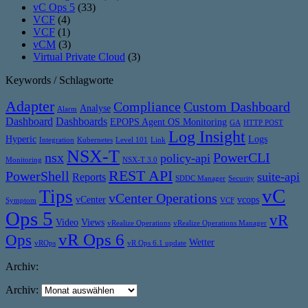
vC Ops 5
(33)
VCF
(4)
VCF
(1)
vCM
(3)
Virtual Private Cloud
(3)
Keywords / Schlagworte
Adapter
Compliance
Custom Dashboard
Analyse
Alarm
Dashboard
Dashboards
EPOPS Agent OS Monitoring
GA
HTTP POST
Log Insight
Hyperic
Logs
Integration
Kubernetes
Level 101
Link
NSX-T
nsx
PowerCLI
policy-api
Monitoring
NSX-T 3.0
REST API
PowerShell
suite-api
Reports
SDDC Manager
Security
vC
Tips
vCenter Operations
vCenter
vcops
Symptom
VCF
Ops 5
vR
Video
Views
vRealize Operations
vRealize Operations Manager
vR Ops 6
Ops
Wetter
vROps
vR Ops 6.1 update
Archiv:
Archiv: