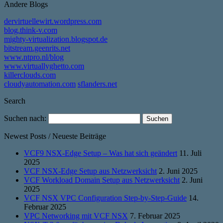
Andere Blogs
dervirtuellewirt.wordpress.com
blog.think-v.com
mighty-virtualization.blogspot.de
bitstream.geenrits.net
www.ntpro.nl/blog
www.virtuallyghetto.com
killerclouds.com
cloudyautomation.com
sflanders.net
Search
Suchen nach:
Newest Posts / Neueste Beiträge
VCF9 NSX-Edge Setup – Was hat sich geändert
11. Juli
2025
VCF NSX-Edge Setup aus Netzwerksicht
2. Juni 2025
VCF Workload Domain Setup aus Netzwerksicht
2. Juni
2025
VCF NSX VPC Configuration Step-by-Step-Guide
14.
Februar 2025
VPC Networking mit VCF NSX
7. Februar 2025