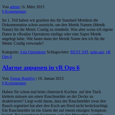
Von
admin
|
6. März 2015
0 Kommentare
Im 1. Teil haben wir gesehen das für Standard Metriken die
Dokumentation schon ausreicht, um den Metrik Namen (Metrik
Name) für die Metric Config zu ermitteln. Was aber wenn ich eigene
Daten in vRealize Operations einfüge oder eine Super Metrik
angelegt habe. Wie lautet dann der Metrik Name den ich für die
Metric Config verwende?
Kategorie:
Aria Operations
Schlagwörter:
REST API
,
suite-api
,
vR
Ops 6
Alarme anpassen in vR Ops 6
Von
Tomas Baublys
|
19. Januar 2015
0 Kommentare
Haben Sie schon mal beim chinesisch Kochen auf den Tisch
klettern müssen um einen Rauchmelder an der Decke zu
deaktivieren? Liegt wohl daran, dass der Rauchmelder zwar den
Rauch registriert hat aber den Koch am Herd nicht berücksichtigt.
Ein Rauchmelder ist ein Alarm der auf einem einzigen Symptom
basiert. Bei komplexen Systemen, wie den Menschen, werden…