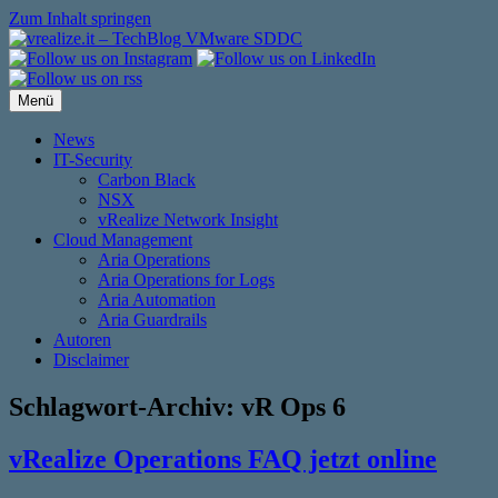
Zum Inhalt springen
Menü
News
IT-Security
Carbon Black
NSX
vRealize Network Insight
Cloud Management
Aria Operations
Aria Operations for Logs
Aria Automation
Aria Guardrails
Autoren
Disclaimer
Schlagwort-Archiv:
vR Ops 6
vRealize Operations FAQ jetzt online