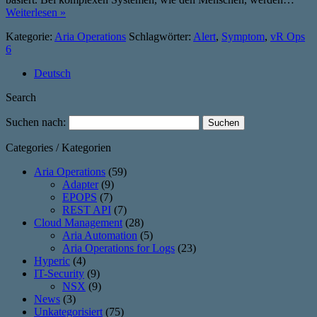
Weiterlesen »
Kategorie:
Aria Operations
Schlagwörter:
Alert
,
Symptom
,
vR Ops
6
Deutsch
Search
Suchen nach:
Categories / Kategorien
Aria Operations
(59)
Adapter
(9)
EPOPS
(7)
REST API
(7)
Cloud Management
(28)
Aria Automation
(5)
Aria Operations for Logs
(23)
Hyperic
(4)
IT-Security
(9)
NSX
(9)
News
(3)
Unkategorisiert
(75)