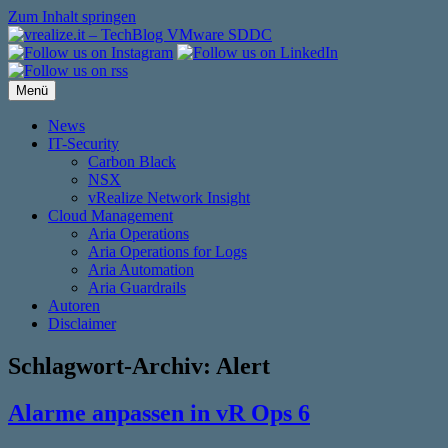
Zum Inhalt springen
Menü
News
IT-Security
Carbon Black
NSX
vRealize Network Insight
Cloud Management
Aria Operations
Aria Operations for Logs
Aria Automation
Aria Guardrails
Autoren
Disclaimer
Schlagwort-Archiv:
Alert
Alarme anpassen in vR Ops 6