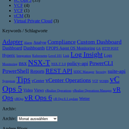
vC Ops 5
(33)
VCF
(4)
VCF
(1)
vCM
(3)
Virtual Private Cloud
(3)
Keywords / Schlagworte
Adapter
Compliance
Custom Dashboard
Analyse
Alarm
Dashboard
Dashboards
EPOPS Agent OS Monitoring
GA
HTTP POST
Log Insight
Hyperic
Logs
Integration
Kubernetes
Level 101
Link
NSX-T
nsx
PowerCLI
policy-api
Monitoring
NSX-T 3.0
REST API
PowerShell
suite-api
Reports
SDDC Manager
Security
vC
Tips
vCenter Operations
vCenter
vcops
Symptom
VCF
Ops 5
vR
Video
Views
vRealize Operations
vRealize Operations Manager
vR Ops 6
Ops
Wetter
vROps
vR Ops 6.1 update
Archiv:
Archiv:
Andere Blogs