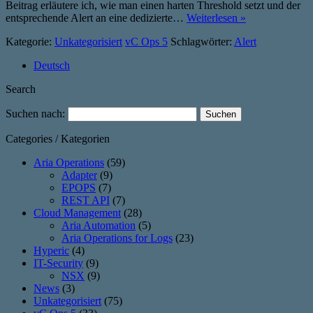
Beitrag erläutere ich, wie man einen harten Threshold setzt und der
entsprechende Alert an eine dedizierte…
Weiterlesen »
Kategorie:
Unkategorisiert
vC Ops 5
Schlagwörter:
Alert
Deutsch
Search
Suchen nach:
Categories / Kategorien
Aria Operations
(59)
Adapter
(9)
EPOPS
(7)
REST API
(7)
Cloud Management
(28)
Aria Automation
(5)
Aria Operations for Logs
(23)
Hyperic
(4)
IT-Security
(9)
NSX
(9)
News
(3)
Unkategorisiert
(75)