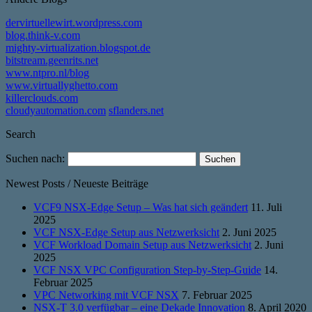
dervirtuellewirt.wordpress.com
blog.think-v.com
mighty-virtualization.blogspot.de
bitstream.geenrits.net
www.ntpro.nl/blog
www.virtuallyghetto.com
killerclouds.com
cloudyautomation.com
sflanders.net
Search
Suchen nach:
Newest Posts / Neueste Beiträge
VCF9 NSX-Edge Setup – Was hat sich geändert
11. Juli
2025
VCF NSX-Edge Setup aus Netzwerksicht
2. Juni 2025
VCF Workload Domain Setup aus Netzwerksicht
2. Juni
2025
VCF NSX VPC Configuration Step-by-Step-Guide
14.
Februar 2025
VPC Networking mit VCF NSX
7. Februar 2025
NSX-T 3.0 verfügbar – eine Dekade Innovation
8. April 2020