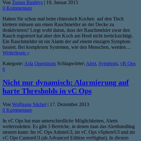
Von
Tomas Baublys
|
19. Januar 2015
0 Kommentare
Haben Sie schon mal beim chinesisch Kochen auf den Tisch
klettern müssen um einen Rauchmelder an der Decke zu
deaktivieren? Liegt wohl daran, dass der Rauchmelder zwar den
Rauch registriert hat aber den Koch am Herd nicht berücksichtigt.
Ein Rauchmelder ist ein Alarm der auf einem einzigen Symptom
basiert. Bei komplexen Systemen, wie den Menschen, werden…
Weiterlesen »
Kategorie:
Aria Operations
Schlagwörter:
Alert
,
Symptom
,
vR Ops
6
Nicht nur dynamisch: Alarmierung auf
harte Thresholds in vC Ops
Von
Wolfgang Stichel
|
17. Dezember 2013
0 Kommentare
In vC Ops hat man unterschiedliche Möglichkeiten, Alerts
weiterzuleiten. Es gibt 3 Bereiche, in denen man das Alerthandling
steuern kann: Im vC Ops AdminUI, im vC Ops vSphereUI und im
vC Ops CustomUI (ab Advanced Edition verfügbar). In diesem