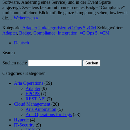
Software, Änderung eines Service) und in der Event Sparte
angezeigt. Zweitens bekommt man ein neues Badge “Compliance”
und kann auf einen Blick auf die ganze Umgebung sehen, inwieweit
die…
Weiterlesen »
Kategorie:
Adapter
Unkategorisiert
vC Ops 5
vCM
Schlagwörter:
Adapter
,
Badge
,
Compliance
,
Integration
,
vC Ops 5
,
vCM
Deutsch
Search
Suchen nach:
Categories / Kategorien
Aria Operations
(59)
Adapter
(9)
EPOPS
(7)
REST API
(7)
Cloud Management
(28)
Aria Automation
(5)
Aria Operations for Logs
(23)
Hyperic
(4)
IT-Security
(9)