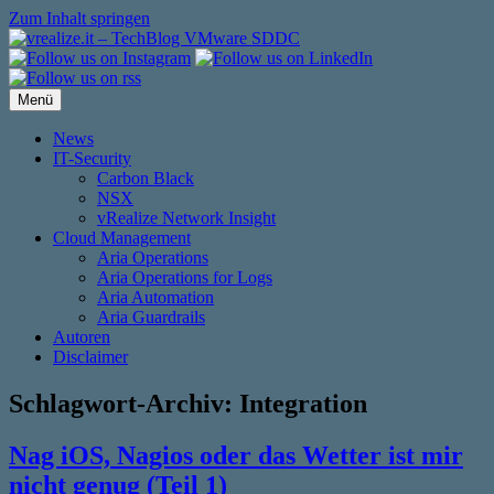
Zum Inhalt springen
Menü
News
IT-Security
Carbon Black
NSX
vRealize Network Insight
Cloud Management
Aria Operations
Aria Operations for Logs
Aria Automation
Aria Guardrails
Autoren
Disclaimer
Schlagwort-Archiv:
Integration
Nag iOS, Nagios oder das Wetter ist mir
nicht genug (Teil 1)