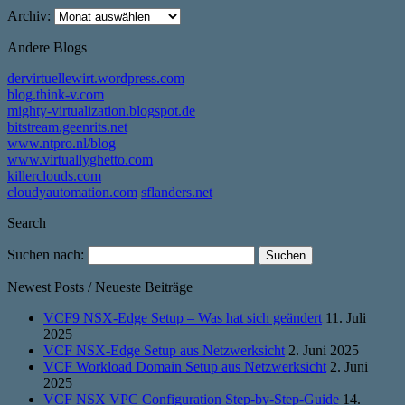
Archiv:
Andere Blogs
dervirtuellewirt.wordpress.com
blog.think-v.com
mighty-virtualization.blogspot.de
bitstream.geenrits.net
www.ntpro.nl/blog
www.virtuallyghetto.com
killerclouds.com
cloudyautomation.com
sflanders.net
Search
Suchen nach:
Newest Posts / Neueste Beiträge
VCF9 NSX-Edge Setup – Was hat sich geändert
11. Juli
2025
VCF NSX-Edge Setup aus Netzwerksicht
2. Juni 2025
VCF Workload Domain Setup aus Netzwerksicht
2. Juni
2025
VCF NSX VPC Configuration Step-by-Step-Guide
14.