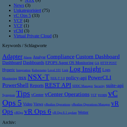
NSX
(9)
News
(3)
Unkategorisiert
(75)
vC Ops 5
(33)
VCF
(4)
VCF
(1)
vCM
(3)
Virtual Private Cloud
(3)
Keywords / Schlagworte
Adapter
Compliance
Custom Dashboard
Analyse
Alarm
Dashboard
Dashboards
EPOPS Agent OS Monitoring
GA
HTTP POST
Log Insight
Hyperic
Logs
Integration
Kubernetes
Level 101
Link
NSX-T
nsx
PowerCLI
policy-api
Monitoring
NSX-T 3.0
REST API
PowerShell
suite-api
Reports
SDDC Manager
Security
vC
Tips
vCenter Operations
vCenter
vcops
Symptom
VCF
Ops 5
vR
Video
Views
vRealize Operations
vRealize Operations Manager
vR Ops 6
Ops
Wetter
vROps
vR Ops 6.1 update
Archiv: