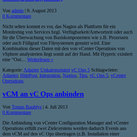
Von
admin
|
9. August 2013
0 Kommentare
Nicht selten kommt es vor, das Nagios als Plattform für ein
Monitoring von Services bzgl. Verfügbarkeit/Antwortzeit oder auch
für die Überwachung von Basiskomponenten wie z.B. Prozessen
oder auch Füllgrad von Filesystemen genutzt wird. Eine
Kombination dieser Daten mit den von vCenter Operations von
vSphere analysierten liegt somit auf der Hand. Mit Hyperic existiert
eine “Out…
Weiterlesen »
Kategorie:
Adapter
Unkategorisiert
vC Ops 5
Schlagwörter:
Adapter
,
HttpPost
,
Integration
,
Nagios
,
Tips
,
vC Ops 5
,
vCenter
Operations
vCM an vC Ops anbinden
Von
Tomas Baublys
|
4. Juli 2013
0 Kommentare
Die Anbindung von vCenter Configuration Manager and vCenter
Operations erfüllt zwei Ziele:erstens werden dadurch Events aus
dem vCM auf den vC Ops übertragen (z.B. Installation einer