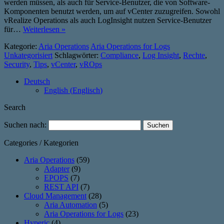
werden müssen, als auch für Service-Benutzer, die von Software-
Komponenten benutzt werden, um auf vCenter zuzugreifen. Sowohl
vRealize Operations als auch LogInsight nutzen Service-Benutzer
für…
Weiterlesen »
Kategorie:
Aria Operations
Aria Operations for Logs
Unkategorisiert
Schlagwörter:
Compliance
,
Log Insight
,
Rechte
,
Security
,
Tips
,
vCenter
,
vROps
Deutsch
English
(
Englisch
)
Search
Suchen nach:
Categories / Kategorien
Aria Operations
(59)
Adapter
(9)
EPOPS
(7)
REST API
(7)
Cloud Management
(28)
Aria Automation
(5)
Aria Operations for Logs
(23)
Hyperic
(4)