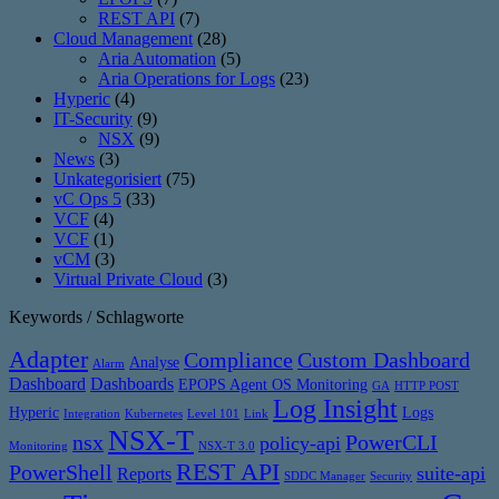
REST API
(7)
Cloud Management
(28)
Aria Automation
(5)
Aria Operations for Logs
(23)
Hyperic
(4)
IT-Security
(9)
NSX
(9)
News
(3)
Unkategorisiert
(75)
vC Ops 5
(33)
VCF
(4)
VCF
(1)
vCM
(3)
Virtual Private Cloud
(3)
Keywords / Schlagworte
Adapter
Compliance
Custom Dashboard
Analyse
Alarm
Dashboard
Dashboards
EPOPS Agent OS Monitoring
GA
HTTP POST
Log Insight
Hyperic
Logs
Integration
Kubernetes
Level 101
Link
NSX-T
nsx
PowerCLI
policy-api
Monitoring
NSX-T 3.0
REST API
PowerShell
suite-api
Reports
SDDC Manager
Security