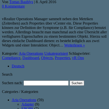
Von
Tomas Baublys
|
8. April 2016
0 Kommentare
vRealize Operations Manager sammelt neben den Metriken
(Zeitreihen) auch Properties über vCenter ein. Diese Properties
können zur Definition der Symptome (z.B. für Compliance) benutzt
werden. Allerdings braucht man manchmal auch eine Übersicht aller
verfügbaren Eigenschaften zu einem bestimmten Objekt. Hierzu soll
dieses einfache Dashboard dienen: es besteht lediglich aus zwei
Widgets und einer Interaktion: Object…
Weiterlesen »
Kategorie:
Aria Operations
Unkategorisiert
Schlagwörter:
Compliance
,
Dashboard
,
Objects
,
Properties
,
vR Ops
Deutsch
Search
Suchen nach:
Categories / Kategorien
Aria Operations
(59)
Adapter
(9)
EPOPS
(7)