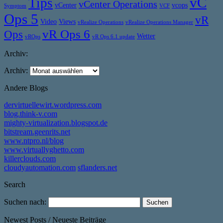
vC
Tips
vCenter Operations
vCenter
vcops
Symptom
VCF
Ops 5
vR
Video
Views
vRealize Operations
vRealize Operations Manager
vR Ops 6
Ops
Wetter
vROps
vR Ops 6.1 update
Archiv:
Archiv:
Andere Blogs
dervirtuellewirt.wordpress.com
blog.think-v.com
mighty-virtualization.blogspot.de
bitstream.geenrits.net
www.ntpro.nl/blog
www.virtuallyghetto.com
killerclouds.com
cloudyautomation.com
sflanders.net
Search
Suchen nach:
Newest Posts / Neueste Beiträge