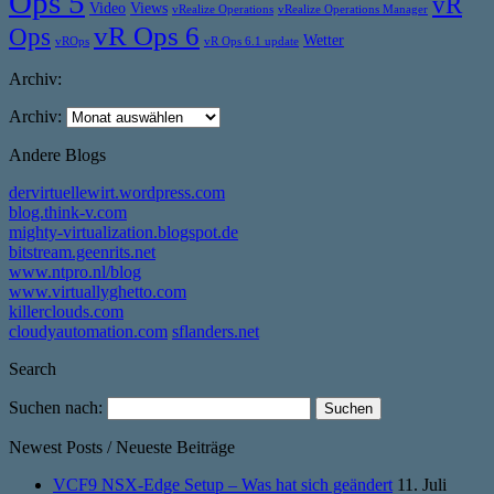
Ops 5
vR
Video
Views
vRealize Operations
vRealize Operations Manager
vR Ops 6
Ops
Wetter
vROps
vR Ops 6.1 update
Archiv:
Archiv:
Andere Blogs
dervirtuellewirt.wordpress.com
blog.think-v.com
mighty-virtualization.blogspot.de
bitstream.geenrits.net
www.ntpro.nl/blog
www.virtuallyghetto.com
killerclouds.com
cloudyautomation.com
sflanders.net
Search
Suchen nach:
Newest Posts / Neueste Beiträge
VCF9 NSX-Edge Setup – Was hat sich geändert
11. Juli