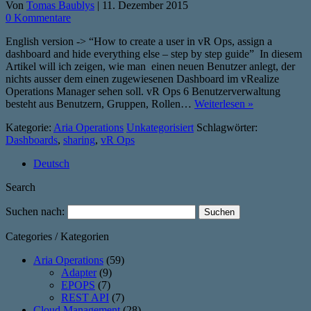
Von
Tomas Baublys
|
11. Dezember 2015
0 Kommentare
English version -> “How to create a user in vR Ops, assign a
dashboard and hide everything else – step by step guide” In diesem
Artikel will ich zeigen, wie man einen neuen Benutzer anlegt, der
nichts ausser dem einen zugewiesenen Dashboard im vRealize
Operations Manager sehen soll. vR Ops 6 Benutzerverwaltung
besteht aus Benutzern, Gruppen, Rollen…
Weiterlesen »
Kategorie:
Aria Operations
Unkategorisiert
Schlagwörter:
Dashboards
,
sharing
,
vR Ops
Deutsch
Search
Suchen nach:
Categories / Kategorien
Aria Operations
(59)
Adapter
(9)
EPOPS
(7)
REST API
(7)
Cloud Management
(28)