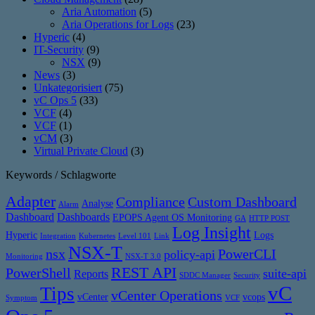
Aria Automation
(5)
Aria Operations for Logs
(23)
Hyperic
(4)
IT-Security
(9)
NSX
(9)
News
(3)
Unkategorisiert
(75)
vC Ops 5
(33)
VCF
(4)
VCF
(1)
vCM
(3)
Virtual Private Cloud
(3)
Keywords / Schlagworte
Adapter
Compliance
Custom Dashboard
Analyse
Alarm
Dashboard
Dashboards
EPOPS Agent OS Monitoring
GA
HTTP POST
Log Insight
Hyperic
Logs
Integration
Kubernetes
Level 101
Link
NSX-T
nsx
PowerCLI
policy-api
Monitoring
NSX-T 3.0
REST API
PowerShell
suite-api
Reports
SDDC Manager
Security
vC
Tips
vCenter Operations
vCenter
vcops
Symptom
VCF