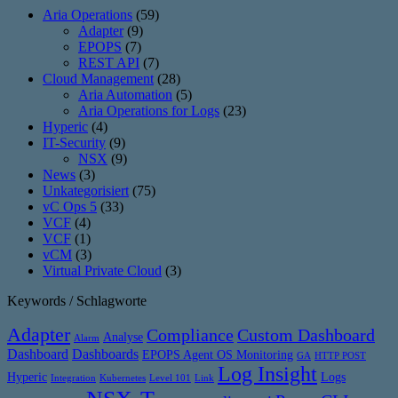
Aria Operations
(59)
Adapter
(9)
EPOPS
(7)
REST API
(7)
Cloud Management
(28)
Aria Automation
(5)
Aria Operations for Logs
(23)
Hyperic
(4)
IT-Security
(9)
NSX
(9)
News
(3)
Unkategorisiert
(75)
vC Ops 5
(33)
VCF
(4)
VCF
(1)
vCM
(3)
Virtual Private Cloud
(3)
Keywords / Schlagworte
Adapter
Compliance
Custom Dashboard
Analyse
Alarm
Dashboard
Dashboards
EPOPS Agent OS Monitoring
GA
HTTP POST
Log Insight
Hyperic
Logs
Integration
Kubernetes
Level 101
Link