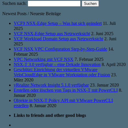
Suchen nach:
Newest Posts / Neueste Beiträge
VCF9 NSX-Edge Setup – Was hat sich geändert
11. Juli
2025
VCF NSX-Edge Setup aus Netzwerksicht
2. Juni 2025
VCF Workload Domain Setup aus Netzwerksicht
2. Juni
2025
VCF NSX VPC Configuration Step-by-Step-Guide
14.
Februar 2025
VPC Networking mit VCF NSX
7. Februar 2025
NSX-T 3.0 verfügbar – eine Dekade Innovation
8. April 2020
Geschützt: Einrichtung der virtuellen VMware
VeloCloudEdge in VMware Workstation oder Fusion
23.
März 2020
vRealize Network Insight 5.1.0 verfügbar
23. Januar 2020
Erstellen oder löschen von Tags in NSX-T mit PowerCLI
8.
Januar 2020
Objekte in NSX-T Policy API mit VMware PowerCLI
erstellen
8. Januar 2020
Links to friends and other good blogs