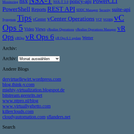
NSX-T
nsx
PowerCLI
policy-api
Monitoring
NSX-T 3.0
REST API
PowerShell
suite-api
Reports
SDDC Manager
Security
vC
Tips
vCenter Operations
vCenter
vcops
Symptom
VCF
Ops 5
vR
Video
Views
vRealize Operations
vRealize Operations Manager
vR Ops 6
Ops
Wetter
vROps
vR Ops 6.1 update
Archiv:
Archiv:
Andere Blogs
dervirtuellewirt.wordpress.com
blog.think-v.com
mighty-virtualization.blogspot.de
bitstream.geenrits.net
www.ntpro.nl/blog
www.virtuallyghetto.com
killerclouds.com
cloudyautomation.com
sflanders.net
Search