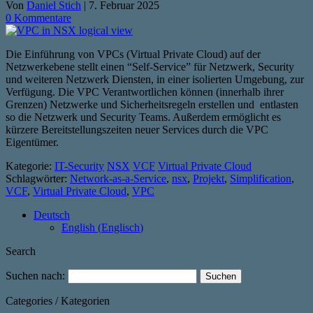
Von
Daniel Stich
|
7. Februar 2025
0 Kommentare
Die Einführung von VPCs (Virtual Private Cloud) auf der
Netzwerkebene stellt einen “Self-Service” für Netzwerk, Security
und weiteren Netzwerk Diensten, in einer isolierten Umgebung, zur
Verfügung. Die VPC Verantwortlichen können (innerhalb ihrer
Grenzen) Netzwerke und Sicherheitsregeln erstellen und entlasten
so die Netzwerk und Security Teams. Außerdem ermöglicht es
kürzere Bereitstellungszeiten neuer Services durch die VPC
Eigentümer.
Kategorie:
IT-Security
NSX
VCF
Virtual Private Cloud
Schlagwörter:
Network-as-a-Service
,
nsx
,
Projekt
,
Simplification
,
VCF
,
Virtual Private Cloud
,
VPC
Deutsch
English
(
Englisch
)
Search
Suchen nach:
Categories / Kategorien