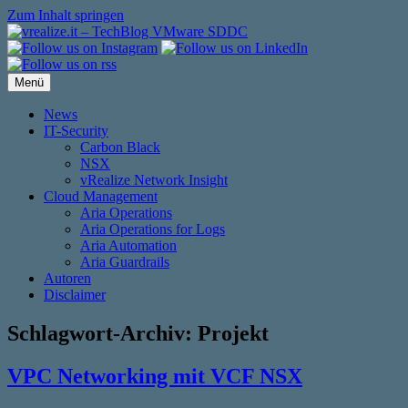
Zum Inhalt springen
Menü
News
IT-Security
Carbon Black
NSX
vRealize Network Insight
Cloud Management
Aria Operations
Aria Operations for Logs
Aria Automation
Aria Guardrails
Autoren
Disclaimer
Schlagwort-Archiv:
Projekt
VPC Networking mit VCF NSX