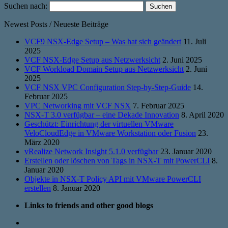
Suchen nach:
Newest Posts / Neueste Beiträge
VCF9 NSX-Edge Setup – Was hat sich geändert
11. Juli
2025
VCF NSX-Edge Setup aus Netzwerksicht
2. Juni 2025
VCF Workload Domain Setup aus Netzwerksicht
2. Juni
2025
VCF NSX VPC Configuration Step-by-Step-Guide
14.
Februar 2025
VPC Networking mit VCF NSX
7. Februar 2025
NSX-T 3.0 verfügbar – eine Dekade Innovation
8. April 2020
Geschützt: Einrichtung der virtuellen VMware
VeloCloudEdge in VMware Workstation oder Fusion
23.
März 2020
vRealize Network Insight 5.1.0 verfügbar
23. Januar 2020
Erstellen oder löschen von Tags in NSX-T mit PowerCLI
8.
Januar 2020
Objekte in NSX-T Policy API mit VMware PowerCLI
erstellen
8. Januar 2020
Links to friends and other good blogs