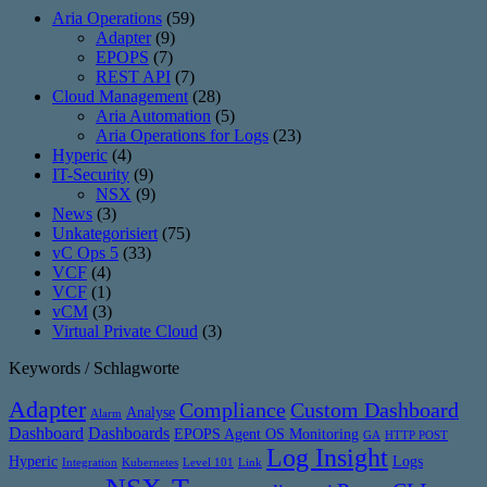
Aria Operations
(59)
Adapter
(9)
EPOPS
(7)
REST API
(7)
Cloud Management
(28)
Aria Automation
(5)
Aria Operations for Logs
(23)
Hyperic
(4)
IT-Security
(9)
NSX
(9)
News
(3)
Unkategorisiert
(75)
vC Ops 5
(33)
VCF
(4)
VCF
(1)
vCM
(3)
Virtual Private Cloud
(3)
Keywords / Schlagworte
Adapter
Compliance
Custom Dashboard
Analyse
Alarm
Dashboard
Dashboards
EPOPS Agent OS Monitoring
GA
HTTP POST
Log Insight
Hyperic
Logs
Integration
Kubernetes
Level 101
Link