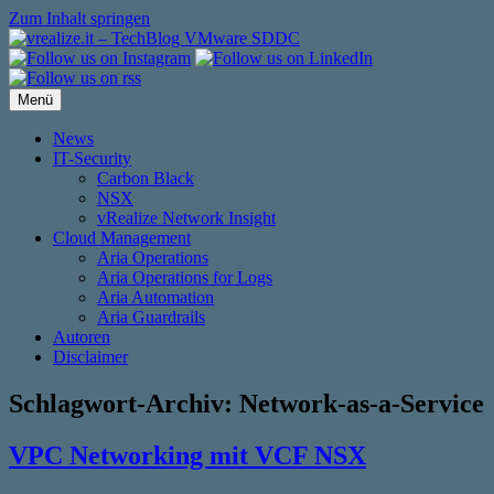
Zum Inhalt springen
Menü
News
IT-Security
Carbon Black
NSX
vRealize Network Insight
Cloud Management
Aria Operations
Aria Operations for Logs
Aria Automation
Aria Guardrails
Autoren
Disclaimer
Schlagwort-Archiv:
Network-as-a-Service
VPC Networking mit VCF NSX