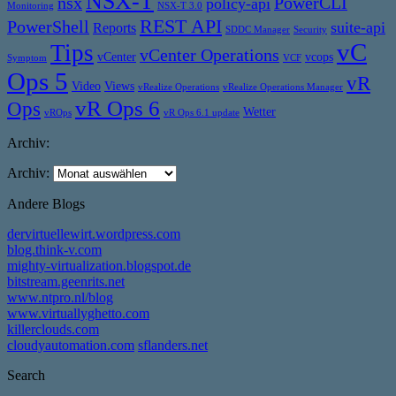
NSX-T
nsx
PowerCLI
policy-api
Monitoring
NSX-T 3.0
REST API
PowerShell
suite-api
Reports
SDDC Manager
Security
vC
Tips
vCenter Operations
vCenter
vcops
Symptom
VCF
Ops 5
vR
Video
Views
vRealize Operations
vRealize Operations Manager
vR Ops 6
Ops
Wetter
vROps
vR Ops 6.1 update
Archiv:
Archiv:
Andere Blogs
dervirtuellewirt.wordpress.com
blog.think-v.com
mighty-virtualization.blogspot.de
bitstream.geenrits.net
www.ntpro.nl/blog
www.virtuallyghetto.com
killerclouds.com
cloudyautomation.com
sflanders.net
Search