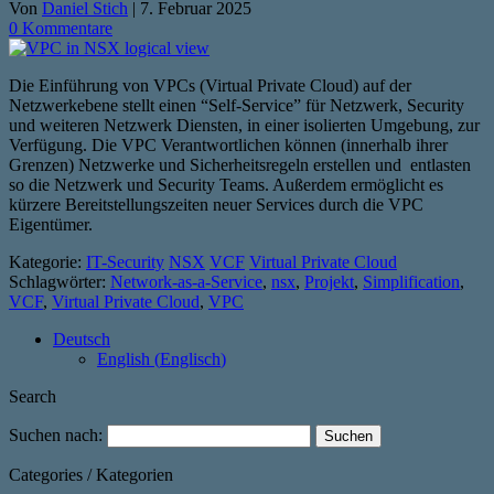
Von
Daniel Stich
|
7. Februar 2025
0 Kommentare
Die Einführung von VPCs (Virtual Private Cloud) auf der
Netzwerkebene stellt einen “Self-Service” für Netzwerk, Security
und weiteren Netzwerk Diensten, in einer isolierten Umgebung, zur
Verfügung. Die VPC Verantwortlichen können (innerhalb ihrer
Grenzen) Netzwerke und Sicherheitsregeln erstellen und entlasten
so die Netzwerk und Security Teams. Außerdem ermöglicht es
kürzere Bereitstellungszeiten neuer Services durch die VPC
Eigentümer.
Kategorie:
IT-Security
NSX
VCF
Virtual Private Cloud
Schlagwörter:
Network-as-a-Service
,
nsx
,
Projekt
,
Simplification
,
VCF
,
Virtual Private Cloud
,
VPC
Deutsch
English
(
Englisch
)
Search
Suchen nach:
Categories / Kategorien