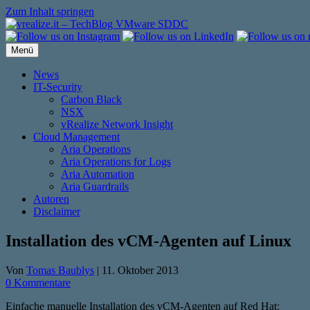
Zum Inhalt springen
Menü
News
IT-Security
Carbon Black
NSX
vRealize Network Insight
Cloud Management
Aria Operations
Aria Operations for Logs
Aria Automation
Aria Guardrails
Autoren
Disclaimer
Installation des vCM-Agenten auf Linux
Von
Tomas Baublys
|
11. Oktober 2013
0 Kommentare
Einfache manuelle Installation des vCM-Agenten auf Red Hat: