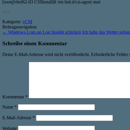
[root@rhel62-03 CSIInstall]# /etc/init.d/csi-agent start
print
Kategorie:
vCM
Beitragsnavigation
←
Windows Logs an Log Insight schicken
Ich habe das Wetter gelog
Schreibe einen Kommentar
Deine E-Mail-Adresse wird nicht veröffentlicht.
Erforderliche Felder 
Kommentar
*
Name
*
E-Mail-Adresse
*
Website