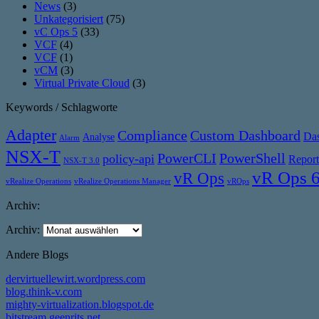
News
(3)
Unkategorisiert
(75)
vC Ops 5
(33)
VCF
(4)
VCF
(1)
vCM
(3)
Virtual Private Cloud
(3)
Keywords / Schlagworte
Adapter
Compliance
Custom Dashboard
Da
Analyse
Alarm
NSX-T
PowerCLI
PowerShell
policy-api
Report
NSX-T 3.0
vR Ops 
vR Ops
vRealize Operations
vRealize Operations Manager
vROps
Archiv:
Archiv:
Andere Blogs
dervirtuellewirt.wordpress.com
blog.think-v.com
mighty-virtualization.blogspot.de
bitstream.geenrits.net