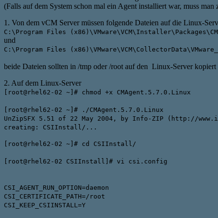
(Falls auf dem System schon mal ein Agent installiert war, muss man 
1. Von dem vCM Server müssen folgende Dateien auf die Linux-Serv
C:\Program Files (x86)\VMware\VCM\Installer\Packages\CM
und
C:\Program Files (x86)\VMware\VCM\CollectorData\VMware_
beide Dateien sollten in /tmp oder /root auf den Linux-Server kopiert
2. Auf dem Linux-Server
[root@rhel62-02 ~]# chmod +x CMAgent.5.7.0.Linux
[root@rhel62-02 ~]# ./CMAgent.5.7.0.Linux
UnZipSFX 5.51 of 22 May 2004, by Info-ZIP (http://www.i
creating: CSIInstall/...
[root@rhel62-02 ~]# cd CSIInstall/
[root@rhel62-02 CSIInstall]# vi csi.config
CSI_AGENT_RUN_OPTION=daemon
CSI_CERTIFICATE_PATH=/root
CSI_KEEP_CSIINSTALL=Y