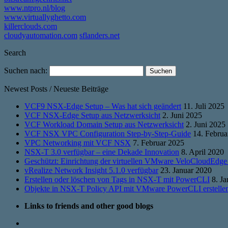
www.ntpro.nl/blog
www.virtuallyghetto.com
killerclouds.com
cloudyautomation.com
sflanders.net
Search
Suchen nach:
Newest Posts / Neueste Beiträge
VCF9 NSX-Edge Setup – Was hat sich geändert
11. Juli 2025
VCF NSX-Edge Setup aus Netzwerksicht
2. Juni 2025
VCF Workload Domain Setup aus Netzwerksicht
2. Juni 2025
VCF NSX VPC Configuration Step-by-Step-Guide
14. Februa
VPC Networking mit VCF NSX
7. Februar 2025
NSX-T 3.0 verfügbar – eine Dekade Innovation
8. April 2020
Geschützt: Einrichtung der virtuellen VMware VeloCloudEdge
vRealize Network Insight 5.1.0 verfügbar
23. Januar 2020
Erstellen oder löschen von Tags in NSX-T mit PowerCLI
8. J
Objekte in NSX-T Policy API mit VMware PowerCLI erstelle
Links to friends and other good blogs