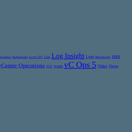
Log Insight
nsx
Logs
tegration
Kubernetes
Level 101
Link
Monitoring
vC Ops 5
vCenter Operations
vcops
Video
Views
VCF