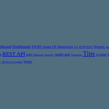
shboard
Dashboards
EPOPS Agent OS Monitoring
Hyperic
GA
HTTP POST
In
Tips
REST API
suite-api
s
vCenter
SDDC Manager
Security
Symptom
6
Wetter
vR Ops 6.1 update