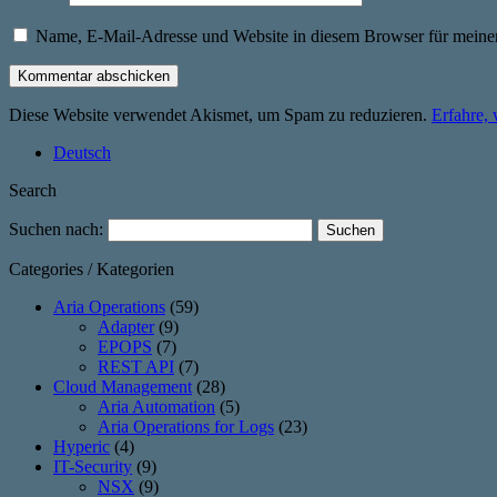
Name, E-Mail-Adresse und Website in diesem Browser für meine
Diese Website verwendet Akismet, um Spam zu reduzieren.
Erfahre,
Deutsch
Search
Suchen nach:
Categories / Kategorien
Aria Operations
(59)
Adapter
(9)
EPOPS
(7)
REST API
(7)
Cloud Management
(28)
Aria Automation
(5)
Aria Operations for Logs
(23)
Hyperic
(4)
IT-Security
(9)
NSX
(9)