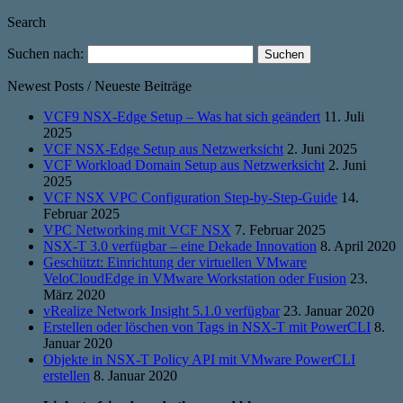
Search
Suchen nach:
Newest Posts / Neueste Beiträge
VCF9 NSX-Edge Setup – Was hat sich geändert
11. Juli
2025
VCF NSX-Edge Setup aus Netzwerksicht
2. Juni 2025
VCF Workload Domain Setup aus Netzwerksicht
2. Juni
2025
VCF NSX VPC Configuration Step-by-Step-Guide
14.
Februar 2025
VPC Networking mit VCF NSX
7. Februar 2025
NSX-T 3.0 verfügbar – eine Dekade Innovation
8. April 2020
Geschützt: Einrichtung der virtuellen VMware
VeloCloudEdge in VMware Workstation oder Fusion
23.
März 2020
vRealize Network Insight 5.1.0 verfügbar
23. Januar 2020
Erstellen oder löschen von Tags in NSX-T mit PowerCLI
8.
Januar 2020
Objekte in NSX-T Policy API mit VMware PowerCLI
erstellen
8. Januar 2020