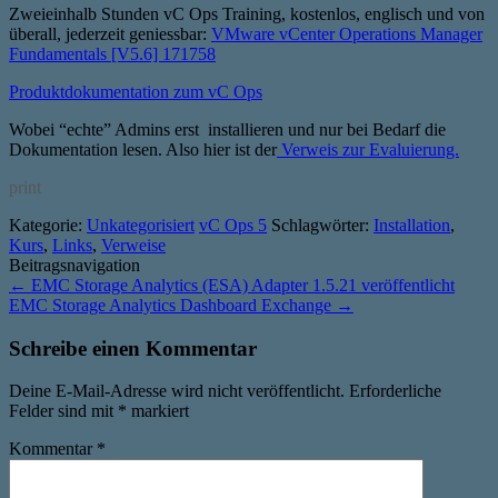
Zweieinhalb Stunden vC Ops Training, kostenlos, englisch und von
überall, jederzeit geniessbar:
VMware vCenter Operations Manager
Fundamentals [V5.6] 171758
Produktdokumentation zum vC Ops
Wobei “echte” Admins erst installieren und nur bei Bedarf die
Dokumentation lesen. Also hier ist der
Verweis zur Evaluierung.
print
Kategorie:
Unkategorisiert
vC Ops 5
Schlagwörter:
Installation
,
Kurs
,
Links
,
Verweise
Beitragsnavigation
←
EMC Storage Analytics (ESA) Adapter 1.5.21 veröffentlicht
EMC Storage Analytics Dashboard Exchange
→
Schreibe einen Kommentar
Deine E-Mail-Adresse wird nicht veröffentlicht.
Erforderliche
Felder sind mit
*
markiert
Kommentar
*