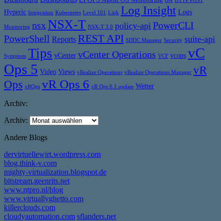
GA
HTTP POST
Log Insight
Hyperic
Logs
Integration
Kubernetes
Level 101
Link
NSX-T
nsx
PowerCLI
policy-api
Monitoring
NSX-T 3.0
REST API
PowerShell
suite-api
Reports
SDDC Manager
Security
vC
Tips
vCenter Operations
vCenter
vcops
Symptom
VCF
Ops 5
vR
Video
Views
vRealize Operations
vRealize Operations Manager
vR Ops 6
Ops
Wetter
vROps
vR Ops 6.1 update
Archiv:
Archiv:
Andere Blogs
dervirtuellewirt.wordpress.com
blog.think-v.com
mighty-virtualization.blogspot.de
bitstream.geenrits.net
www.ntpro.nl/blog
www.virtuallyghetto.com
killerclouds.com
cloudyautomation.com
sflanders.net