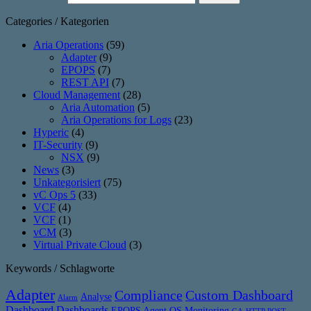
Categories / Kategorien
Aria Operations
(59)
Adapter
(9)
EPOPS
(7)
REST API
(7)
Cloud Management
(28)
Aria Automation
(5)
Aria Operations for Logs
(23)
Hyperic
(4)
IT-Security
(9)
NSX
(9)
News
(3)
Unkategorisiert
(75)
vC Ops 5
(33)
VCF
(4)
VCF
(1)
vCM
(3)
Virtual Private Cloud
(3)
Keywords / Schlagworte
Adapter
Compliance
Custom Dashboard
Analyse
Alarm
Dashboard
Dashboards
EPOPS Agent OS Monitoring