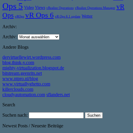
Ops 5
vR
Video
Views
vRealize Operations
vRealize Operations Manager
vR Ops 6
Ops
Wetter
vROps
vR Ops 6.1 update
Archiv:
Archiv:
Andere Blogs
dervirtuellewirt.wordpress.com
blog.think-v.com
mighty-virtualization.blogspot.de
bitstream.geenrits.net
www.ntpro.nl/blog
www.virtuallyghetto.com
killerclouds.com
cloudyautomation.com
sflanders.net
Search
Suchen nach:
Newest Posts / Neueste Beiträge