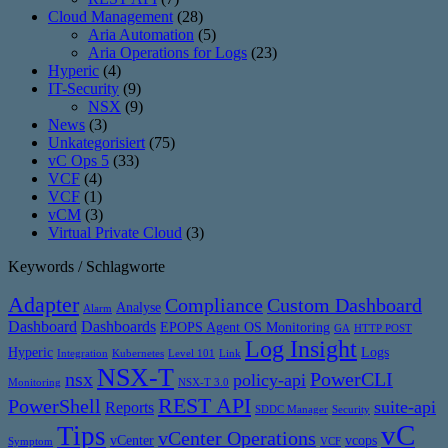
Cloud Management
(28)
Aria Automation
(5)
Aria Operations for Logs
(23)
Hyperic
(4)
IT-Security
(9)
NSX
(9)
News
(3)
Unkategorisiert
(75)
vC Ops 5
(33)
VCF
(4)
VCF
(1)
vCM
(3)
Virtual Private Cloud
(3)
Keywords / Schlagworte
Adapter
Compliance
Custom Dashboard
Analyse
Alarm
Dashboard
Dashboards
EPOPS Agent OS Monitoring
GA
HTTP POST
Log Insight
Hyperic
Logs
Integration
Kubernetes
Level 101
Link
NSX-T
nsx
PowerCLI
policy-api
Monitoring
NSX-T 3.0
REST API
PowerShell
suite-api
Reports
SDDC Manager
Security
vC
Tips
vCenter Operations
vCenter
vcops
Symptom
VCF