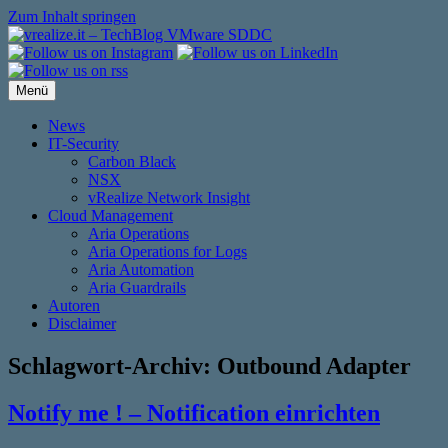
Zum Inhalt springen
Menü
News
IT-Security
Carbon Black
NSX
vRealize Network Insight
Cloud Management
Aria Operations
Aria Operations for Logs
Aria Automation
Aria Guardrails
Autoren
Disclaimer
Schlagwort-Archiv:
Outbound Adapter
Notify me ! – Notification einrichten