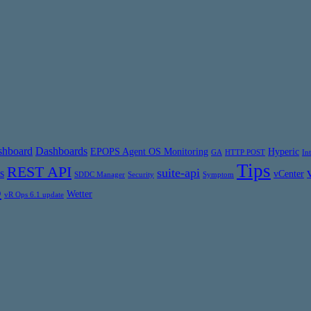
shboard
Dashboards
EPOPS Agent OS Monitoring
Hyperic
GA
HTTP POST
In
Tips
REST API
suite-api
s
vCenter
SDDC Manager
Security
Symptom
6
Wetter
vR Ops 6.1 update