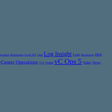
Log Insight
nsx
Logs
tegration
Kubernetes
Level 101
Link
Monitoring
vC Ops 5
vCenter Operations
vcops
Video
Views
VCF