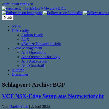
Zum Inhalt springen
Menü
News
IT-Security
Carbon Black
NSX
vRealize Network Insight
Cloud Management
Aria Operations
Aria Operations for Logs
Aria Automation
Aria Guardrails
Autoren
Disclaimer
Schlagwort-Archiv:
BGP
VCF NSX-Edge Setup aus Netzwerksicht
Von
Daniel Stich
|
2. Juni 2025