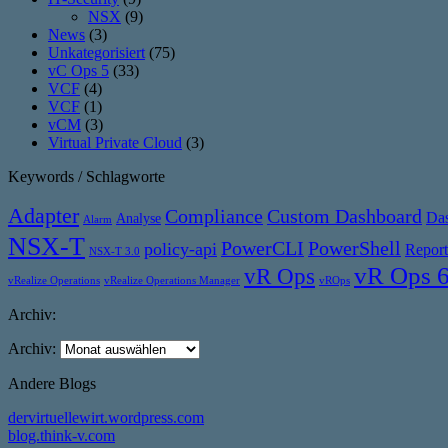
NSX
(9)
News
(3)
Unkategorisiert
(75)
vC Ops 5
(33)
VCF
(4)
VCF
(1)
vCM
(3)
Virtual Private Cloud
(3)
Keywords / Schlagworte
Adapter
Compliance
Custom Dashboard
Da
Analyse
Alarm
NSX-T
PowerCLI
PowerShell
policy-api
Report
NSX-T 3.0
vR Ops 
vR Ops
vRealize Operations
vRealize Operations Manager
vROps
Archiv:
Archiv:
Andere Blogs
dervirtuellewirt.wordpress.com
blog.think-v.com