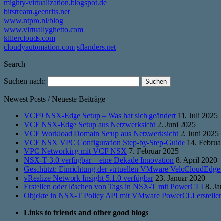
mighty-virtualization.blogspot.de
bitstream.geenrits.net
www.ntpro.nl/blog
www.virtuallyghetto.com
killerclouds.com
cloudyautomation.com
sflanders.net
Search
Suchen nach:
Newest Posts / Neueste Beiträge
VCF9 NSX-Edge Setup – Was hat sich geändert
11. Juli 2025
VCF NSX-Edge Setup aus Netzwerksicht
2. Juni 2025
VCF Workload Domain Setup aus Netzwerksicht
2. Juni 2025
VCF NSX VPC Configuration Step-by-Step-Guide
14. Februa
VPC Networking mit VCF NSX
7. Februar 2025
NSX-T 3.0 verfügbar – eine Dekade Innovation
8. April 2020
Geschützt: Einrichtung der virtuellen VMware VeloCloudEdge
vRealize Network Insight 5.1.0 verfügbar
23. Januar 2020
Erstellen oder löschen von Tags in NSX-T mit PowerCLI
8. J
Objekte in NSX-T Policy API mit VMware PowerCLI erstelle
Links to friends and other good blogs