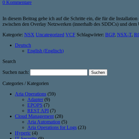
0 Kommentare
In diesem Beitrag gehe ich auf die Schritte ein, die für die Install
zwischen den Overlay Netzwerken (innerhalb des SDDCs) und dem 
Kategorie:
NSX
Uncategorized
VCF
Schlagwörter:
BGP
,
NSX-T
,
R
Deutsch
English
(
Englisch
)
Search
Suchen nach:
Categories / Kategorien
Aria Operations
(59)
Adapter
(9)
EPOPS
(7)
REST API
(7)
Cloud Management
(28)
Aria Automation
(5)
Aria Operations for Logs
(23)
Hyperic
(4)
IT-Security
(9)