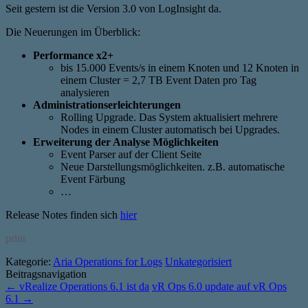
Seit gestern ist die Version 3.0 von LogInsight da.
Die Neuerungen im Überblick:
Performance x2+
bis 15.000 Events/s in einem Knoten und 12 Knoten in
einem Cluster = 2,7 TB Event Daten pro Tag
analysieren
Administrationserleichterungen
Rolling Upgrade. Das System aktualisiert mehrere
Nodes in einem Cluster automatisch bei Upgrades.
Erweiterung der Analyse Möglichkeiten
Event Parser auf der Client Seite
Neue Darstellungsmöglichkeiten. z.B. automatische
Event Färbung
…
Release Notes finden sich
hier
print
Kategorie:
Aria Operations for Logs
Unkategorisiert
Beitragsnavigation
←
vRealize Operations 6.1 ist da
vR Ops 6.0 update auf vR Ops
6.1
→