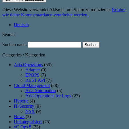
Diese Website verwendet Akismet, um Spam zu reduzieren.
Erfahre,
wie deine Kommentardaten verarbeitet werden.
Deutsch
Search
Suchen nach:
Categories / Kategorien
Aria Operations
(59)
Adapter
(9)
EPOPS
(7)
REST API
(7)
Cloud Management
(28)
Aria Automation
(5)
Aria Operations for Logs
(23)
Hyperic
(4)
IT-Security
(9)
NSX
(9)
News
(3)
Unkategorisiert
(75)
vC Ops 5
(33)