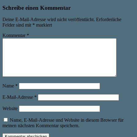
Schreibe einen Kommentar
Deine E-Mail-Adresse wird nicht veröffentlicht.
Erforderliche
Felder sind mit
*
markiert
Kommentar
*
Name
*
E-Mail-Adresse
*
Website
Name, E-Mail-Adresse und Website in diesem Browser für
meinen nächsten Kommentar speichern.