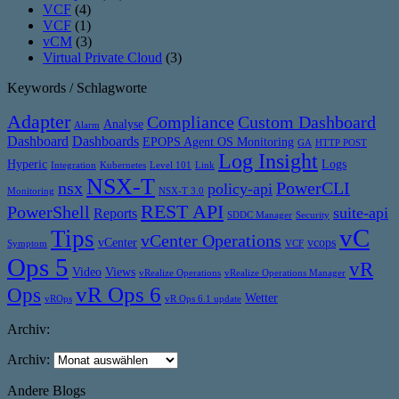
VCF
(4)
VCF
(1)
vCM
(3)
Virtual Private Cloud
(3)
Keywords / Schlagworte
Adapter
Compliance
Custom Dashboard
Analyse
Alarm
Dashboard
Dashboards
EPOPS Agent OS Monitoring
GA
HTTP POST
Log Insight
Hyperic
Logs
Integration
Kubernetes
Level 101
Link
NSX-T
nsx
PowerCLI
policy-api
Monitoring
NSX-T 3.0
REST API
PowerShell
suite-api
Reports
SDDC Manager
Security
vC
Tips
vCenter Operations
vCenter
vcops
Symptom
VCF
Ops 5
vR
Video
Views
vRealize Operations
vRealize Operations Manager
vR Ops 6
Ops
Wetter
vROps
vR Ops 6.1 update
Archiv:
Archiv:
Andere Blogs