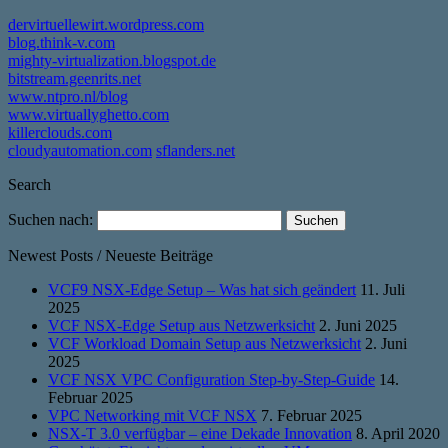
dervirtuellewirt.wordpress.com
blog.think-v.com
mighty-virtualization.blogspot.de
bitstream.geenrits.net
www.ntpro.nl/blog
www.virtuallyghetto.com
killerclouds.com
cloudyautomation.com
sflanders.net
Search
Suchen nach:
Newest Posts / Neueste Beiträge
VCF9 NSX-Edge Setup – Was hat sich geändert
11. Juli
2025
VCF NSX-Edge Setup aus Netzwerksicht
2. Juni 2025
VCF Workload Domain Setup aus Netzwerksicht
2. Juni
2025
VCF NSX VPC Configuration Step-by-Step-Guide
14.
Februar 2025
VPC Networking mit VCF NSX
7. Februar 2025
NSX-T 3.0 verfügbar – eine Dekade Innovation
8. April 2020