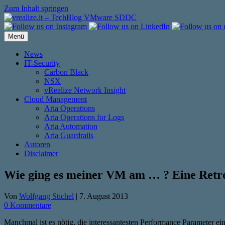
Zum Inhalt springen
Menü
News
IT-Security
Carbon Black
NSX
vRealize Network Insight
Cloud Management
Aria Operations
Aria Operations for Logs
Aria Automation
Aria Guardrails
Autoren
Disclaimer
Wie ging es meiner VM am … ? Eine Retro
Von
Wolfgang Stichel
|
7. August 2013
0 Kommentare
Manchmal ist es nötig, die interessantesten Performance Parameter 