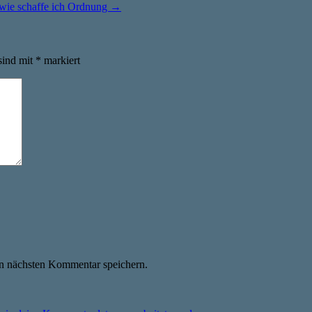
wie schaffe ich Ordnung
→
sind mit
*
markiert
n nächsten Kommentar speichern.