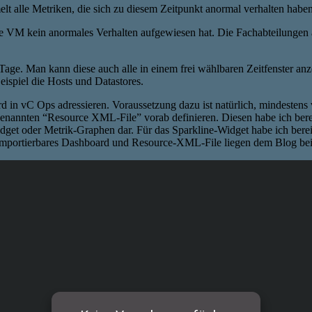
t alle Metriken, die sich zu diesem Zeitpunkt anormal verhalten haben u
ie VM kein anormales Verhalten aufgewiesen hat. Die Fachabteilungen
 Tage. Man kann diese auch alle in einem frei wählbaren Zeitfenster a
ispiel die Hosts und Datastores.
 in vC Ops adressieren. Voraussetzung dazu ist natürlich, mindestens
enannten “Resource XML-File” vorab definieren. Diesen habe ich berei
idget oder Metrik-Graphen dar. Für das Sparkline-Widget habe ich bereit
, importierbares Dashboard und Resource-XML-File liegen dem Blog be