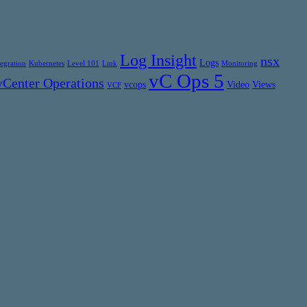
Log Insight
nsx
Logs
tegration
Kubernetes
Level 101
Link
Monitoring
vC Ops 5
vCenter Operations
vcops
Video
Views
VCF