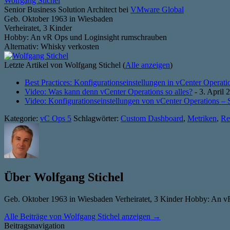
Wolfgang Stichel
Senior Business Solution Architect
bei
VMware Global
Geb. Oktober 1963 in Wiesbaden
Verheiratet, 3 Kinder
Hobby: An vR Ops und Loginsight rumschrauben
Alternativ: Whisky verkosten
Letzte Artikel von Wolfgang Stichel
(
Alle anzeigen
)
Best Practices: Konfigurationseinstellungen in vCenter Operati
Video: Was kann denn vCenter Operations so alles?
- 3. April 
Video: Konfigurationseinstellungen von vCenter Operations – 
Kategorie:
vC Ops 5
Schlagwörter:
Custom Dashboard
,
Metriken
,
Re
Über Wolfgang Stichel
Geb. Oktober 1963 in Wiesbaden Verheiratet, 3 Kinder Hobby: An v
Alle Beiträge von Wolfgang Stichel anzeigen
→
Beitragsnavigation