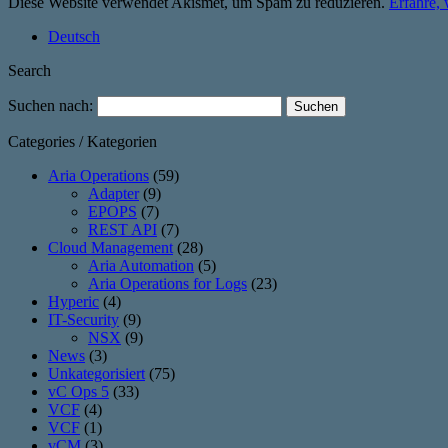
Diese Website verwendet Akismet, um Spam zu reduzieren.
Erfahre,
Deutsch
Search
Suchen nach:
Categories / Kategorien
Aria Operations
(59)
Adapter
(9)
EPOPS
(7)
REST API
(7)
Cloud Management
(28)
Aria Automation
(5)
Aria Operations for Logs
(23)
Hyperic
(4)
IT-Security
(9)
NSX
(9)
News
(3)
Unkategorisiert
(75)
vC Ops 5
(33)
VCF
(4)
VCF
(1)
vCM
(3)