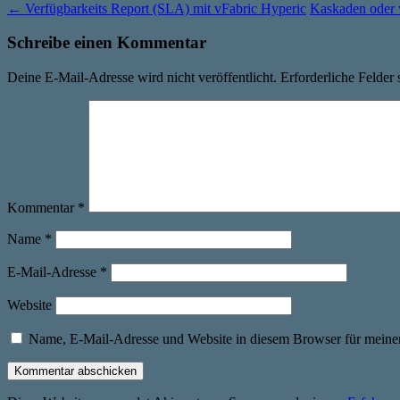
←
Verfügbarkeits Report (SLA) mit vFabric Hyperic
Kaskaden oder 
Schreibe einen Kommentar
Deine E-Mail-Adresse wird nicht veröffentlicht.
Erforderliche Felder 
Kommentar
*
Name
*
E-Mail-Adresse
*
Website
Name, E-Mail-Adresse und Website in diesem Browser für meine