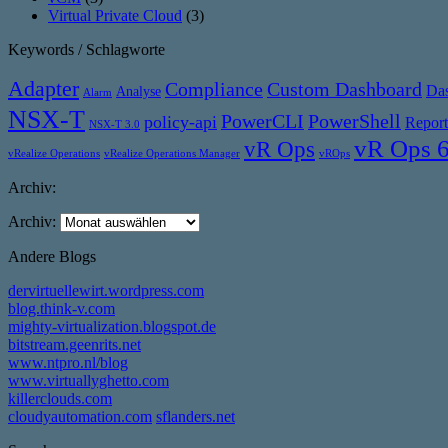
Virtual Private Cloud
(3)
Keywords / Schlagworte
Adapter
Compliance
Custom Dashboard
Da
Analyse
Alarm
NSX-T
PowerCLI
PowerShell
policy-api
Report
NSX-T 3.0
vR Ops 
vR Ops
vRealize Operations
vRealize Operations Manager
vROps
Archiv:
Archiv:
Andere Blogs
dervirtuellewirt.wordpress.com
blog.think-v.com
mighty-virtualization.blogspot.de
bitstream.geenrits.net
www.ntpro.nl/blog
www.virtuallyghetto.com
killerclouds.com
cloudyautomation.com
sflanders.net