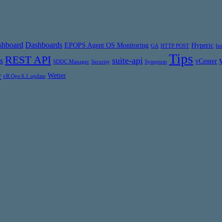
shboard
Dashboards
EPOPS Agent OS Monitoring
Hyperic
GA
HTTP POST
In
Tips
REST API
suite-api
s
vCenter
SDDC Manager
Security
Symptom
6
Wetter
vR Ops 6.1 update