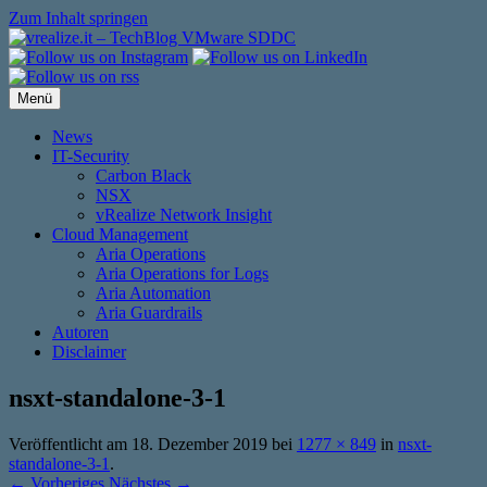
Zum Inhalt springen
Menü
News
IT-Security
Carbon Black
NSX
vRealize Network Insight
Cloud Management
Aria Operations
Aria Operations for Logs
Aria Automation
Aria Guardrails
Autoren
Disclaimer
nsxt-standalone-3-1
Veröffentlicht am
18. Dezember 2019
bei
1277 × 849
in
nsxt-
standalone-3-1
.
← Vorheriges
Nächstes →