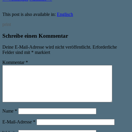
This post is also available in:
Englisch
print
Schreibe einen Kommentar
Deine E-Mail-Adresse wird nicht veröffentlicht.
Erforderliche
Felder sind mit
*
markiert
Kommentar
*
Name
*
E-Mail-Adresse
*