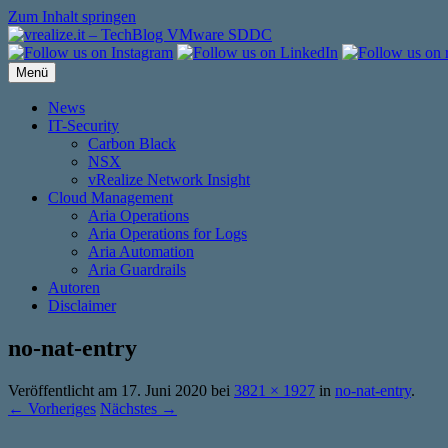
Zum Inhalt springen
Menü
News
IT-Security
Carbon Black
NSX
vRealize Network Insight
Cloud Management
Aria Operations
Aria Operations for Logs
Aria Automation
Aria Guardrails
Autoren
Disclaimer
no-nat-entry
Veröffentlicht am
17. Juni 2020
bei
3821 × 1927
in
no-nat-entry
.
← Vorheriges
Nächstes →