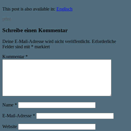
This post is also available in:
Englisch
print
Schreibe einen Kommentar
Deine E-Mail-Adresse wird nicht veröffentlicht.
Erforderliche
Felder sind mit
*
markiert
Kommentar
*
Name
*
E-Mail-Adresse
*
Website