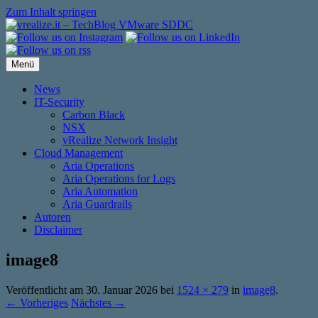
Zum Inhalt springen
Menü
News
IT-Security
Carbon Black
NSX
vRealize Network Insight
Cloud Management
Aria Operations
Aria Operations for Logs
Aria Automation
Aria Guardrails
Autoren
Disclaimer
image8
Veröffentlicht am
30. Januar 2026
bei
1524 × 279
in
image8
.
← Vorheriges
Nächstes →