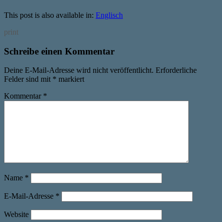
This post is also available in:
Englisch
print
Schreibe einen Kommentar
Deine E-Mail-Adresse wird nicht veröffentlicht.
Erforderliche
Felder sind mit
*
markiert
Kommentar
*
Name
*
E-Mail-Adresse
*
Website