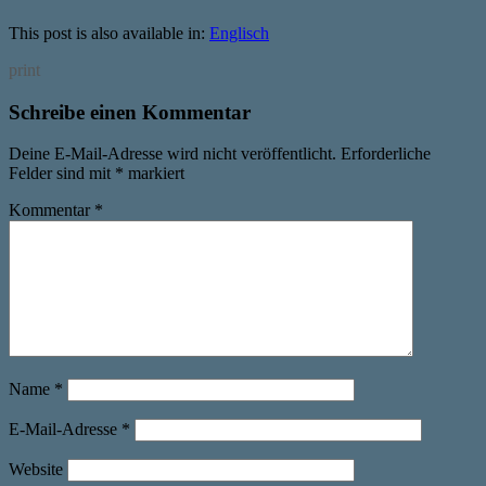
This post is also available in:
Englisch
print
Schreibe einen Kommentar
Deine E-Mail-Adresse wird nicht veröffentlicht.
Erforderliche
Felder sind mit
*
markiert
Kommentar
*
Name
*
E-Mail-Adresse
*
Website