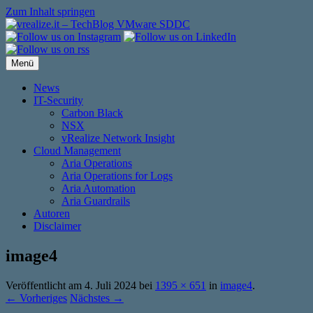
Zum Inhalt springen
Menü
News
IT-Security
Carbon Black
NSX
vRealize Network Insight
Cloud Management
Aria Operations
Aria Operations for Logs
Aria Automation
Aria Guardrails
Autoren
Disclaimer
image4
Veröffentlicht am
4. Juli 2024
bei
1395 × 651
in
image4
.
← Vorheriges
Nächstes →