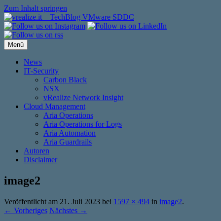
Zum Inhalt springen
Menü
News
IT-Security
Carbon Black
NSX
vRealize Network Insight
Cloud Management
Aria Operations
Aria Operations for Logs
Aria Automation
Aria Guardrails
Autoren
Disclaimer
image2
Veröffentlicht am
21. Juli 2023
bei
1597 × 494
in
image2
.
← Vorheriges
Nächstes →