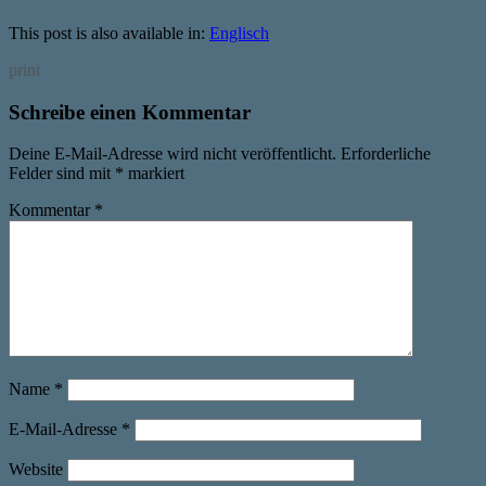
This post is also available in:
Englisch
print
Schreibe einen Kommentar
Deine E-Mail-Adresse wird nicht veröffentlicht.
Erforderliche
Felder sind mit
*
markiert
Kommentar
*
Name
*
E-Mail-Adresse
*
Website