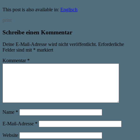
This post is also available in:
Englisch
print
Schreibe einen Kommentar
Deine E-Mail-Adresse wird nicht veröffentlicht.
Erforderliche
Felder sind mit
*
markiert
Kommentar
*
Name
*
E-Mail-Adresse
*
Website