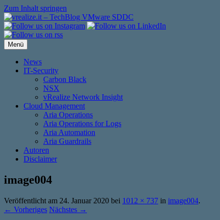
Zum Inhalt springen
Menü
News
IT-Security
Carbon Black
NSX
vRealize Network Insight
Cloud Management
Aria Operations
Aria Operations for Logs
Aria Automation
Aria Guardrails
Autoren
Disclaimer
image004
Veröffentlicht am
24. Januar 2020
bei
1012 × 737
in
image004
.
← Vorheriges
Nächstes →