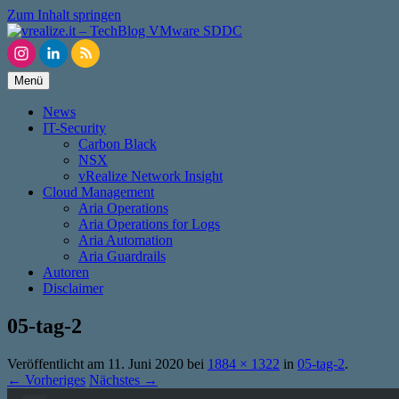
Zum Inhalt springen
Menü
News
IT-Security
Carbon Black
NSX
vRealize Network Insight
Cloud Management
Aria Operations
Aria Operations for Logs
Aria Automation
Aria Guardrails
Autoren
Disclaimer
05-tag-2
Veröffentlicht am
11. Juni 2020
bei
1884 × 1322
in
05-tag-2
.
← Vorheriges
Nächstes →