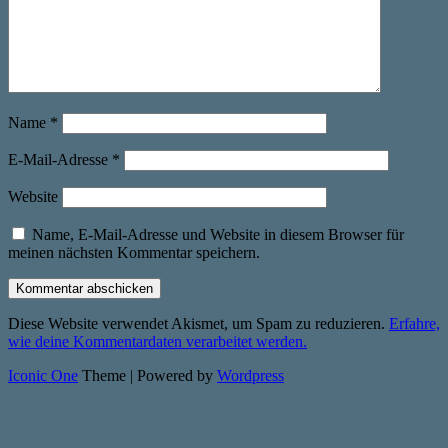
Name
*
E-Mail-Adresse
*
Website
Name, E-Mail-Adresse und Website in diesem Browser für
meinen nächsten Kommentar speichern.
Diese Website verwendet Akismet, um Spam zu reduzieren.
Erfahre,
wie deine Kommentardaten verarbeitet werden.
Iconic One
Theme | Powered by
Wordpress