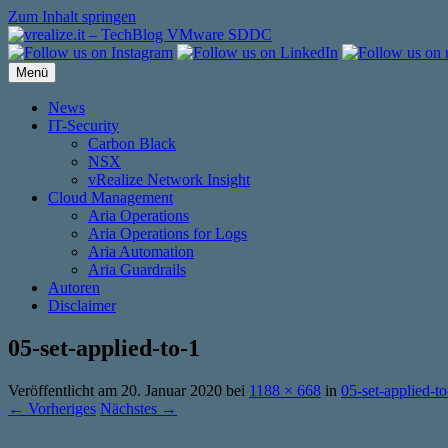
Zum Inhalt springen
Menü
News
IT-Security
Carbon Black
NSX
vRealize Network Insight
Cloud Management
Aria Operations
Aria Operations for Logs
Aria Automation
Aria Guardrails
Autoren
Disclaimer
05-set-applied-to-1
Veröffentlicht am
20. Januar 2020
bei
1188 × 668
in
05-set-applied-to
← Vorheriges
Nächstes →