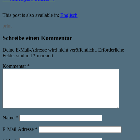
This post is also available in:
Englisch
print
Schreibe einen Kommentar
Deine E-Mail-Adresse wird nicht veröffentlicht.
Erforderliche
Felder sind mit
*
markiert
Kommentar
*
Name
*
E-Mail-Adresse
*