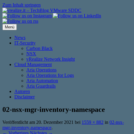
Zum Inhalt springen
Menü
News
IT-Security
Carbon Black
NSX
vRealize Network Insight
Cloud Management
Aria Operations
Aria Operations for Logs
Aria Automation
Aria Guardrails
Autoren
Disclaimer
02-nsx-mgr-inventory-namespace
Veröffentlicht am
20. Dezember 2021
bei
1559 × 882
in
02-nsx-
mgr-inventory-namespace
.
← Vorheriges
Nächstes →